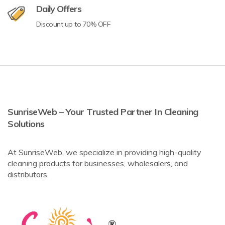
Daily Offers
Discount up to 70% OFF
SunriseWeb – Your Trusted Partner In Cleaning
Solutions
At SunriseWeb, we specialize in providing high-quality
cleaning products for businesses, wholesalers, and
distributors.