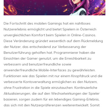
Die Fortschritt des mobilen Gamings hat ein nahtloses
Nutzererlebnis ermöglicht und bietet Spielern in Österreich
unvergleichlichen Komfort beim Spielen in Online-Casinos.
Diese Veränderung gründet wesentlich auf dem Rückmeldung
der Nutzer, das entscheidend zur Verbesserung der
Benutzerführung geholfen hat. Programmierer haben die
Einsichten der Gamer genutzt, um die Erreichbarkeit zu
verbessern und benutzerfreundliche sowie
anwenderfreundliche Mobile-Interfaces zu gewährleisten.
Funktionen wie das Spielen mit nur einem Knopfdruck und die
verbesserte Kontoverwaltung ermöglichen es den Nutzern,
ohne Frustration in die Spiele einzutauchen. Kontinuierliche
Aktualisierungen, die auf den Wechselwirkungen der Spieler
basieren, sorgen zudem für ein lebendiges Gaming-Erlebnis,
das sich mit den Nutzerpräferenzen weiterentwickelt. Somit