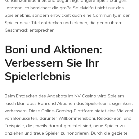
Kundenzufriedenheit und begünstigt längere Spielsitzungen.
Letztendlich bereichert die große Spielvielfalt nicht nur das
Spielerlebnis, sondern entwickelt auch eine Community, in der
Spieler neue Titel entdecken und erleben, die genau ihrem
Geschmack entsprechen.
Boni und Aktionen:
Verbessern Sie Ihr
Spielerlebnis
Beim Entdecken des Angebots im NV Casino wird Spielern
rasch klar, dass Boni und Aktionen das Spielerlebnis signifikant
verbessern. Diese Online-Gaming-Plattform bietet eine Vielzahl
von Bonusarten, darunter Willkommensboni, Reload-Boni und
Freispiele, die jeweils darauf gerichtet sind, neue Spieler zu
anziehen und treue Spieler zu honorieren. Durch die gezielte