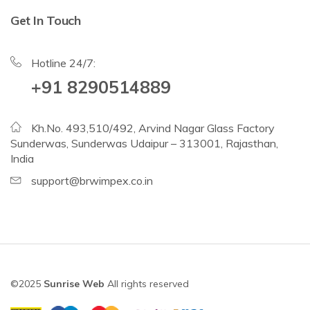
Get In Touch
Hotline 24/7:
+91 8290514889
Kh.No. 493,510/492, Arvind Nagar Glass Factory
Sunderwas, Sunderwas Udaipur – 313001, Rajasthan,
India
support@brwimpex.co.in
©2025
Sunrise Web
All rights reserved