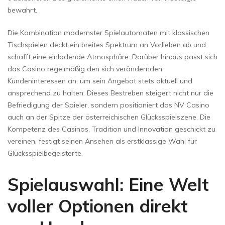
bewahrt.
Die Kombination modernster Spielautomaten mit klassischen
Tischspielen deckt ein breites Spektrum an Vorlieben ab und
schafft eine einladende Atmosphäre. Darüber hinaus passt sich
das Casino regelmäßig den sich verändernden
Kundeninteressen an, um sein Angebot stets aktuell und
ansprechend zu halten. Dieses Bestreben steigert nicht nur die
Befriedigung der Spieler, sondern positioniert das NV Casino
auch an der Spitze der österreichischen Glücksspielszene. Die
Kompetenz des Casinos, Tradition und Innovation geschickt zu
vereinen, festigt seinen Ansehen als erstklassige Wahl für
Glücksspielbegeisterte.
Spielauswahl: Eine Welt
voller Optionen direkt