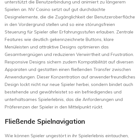
unterstützt die Benutzerbindung und animiert zu längerem
Spielen an. NV Casino setzt auf gut durchdachte
Designelemente, die die Zugänglichkeit der Benutzeroberfläche
in den Vordergrund stellen und so eine störungsfreien
Steuerung für Spieler aller Erfahrungsstufen erlauben. Zentrale
Features wie deutlich gekennzeichnete Buttons, klare
Menüleisten und attraktive Designs optimieren das
Gesamtvergnügen und reduzieren Verwirrtheit und Frustration.
Responsive Designs sichern zudem Kompatibilität auf diversen
Apparaten und gestatten einen fließenden Transfer zwischen
Anwendungen. Dieser Konzentration auf anwenderfreundliches
Design lockt nicht nur neue Spieler herbei, sondern bindet auch
bestehende und gewährleistet so ein befriedigendes und
unterhaltsames Spielerlebnis, das die Anforderungen und
Präferenzen der Spieler in den Mittelpunkt rückt.
Fließende Spielnavigation
Wie können Spieler ungestört in ihr Spielerlebnis eintauchen,