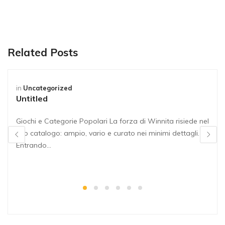
Related Posts
in
Uncategorized
Untitled
Giochi e Categorie Popolari La forza di Winnita risiede nel
suo catalogo: ampio, vario e curato nei minimi dettagli.
Entrando…