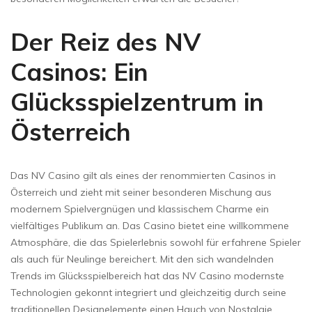
Der Reiz des NV
Casinos: Ein
Glücksspielzentrum in
Österreich
Das NV Casino gilt als eines der renommierten Casinos in
Österreich und zieht mit seiner besonderen Mischung aus
modernem Spielvergnügen und klassischem Charme ein
vielfältiges Publikum an. Das Casino bietet eine willkommene
Atmosphäre, die das Spielerlebnis sowohl für erfahrene Spieler
als auch für Neulinge bereichert. Mit den sich wandelnden
Trends im Glücksspielbereich hat das NV Casino modernste
Technologien gekonnt integriert und gleichzeitig durch seine
traditionellen Designelemente einen Hauch von Nostalgie