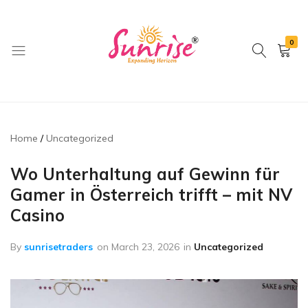
0
brwimpex
Home
Uncategorized
Wo Unterhaltung auf Gewinn für
Gamer in Österreich trifft – mit NV
Casino
By
sunrisetraders
on
March 23, 2026
in
Uncategorized