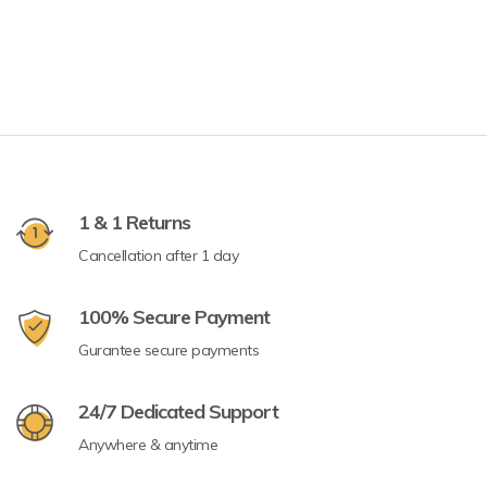
1 & 1 Returns
Cancellation after 1 day
100% Secure Payment
Gurantee secure payments
24/7 Dedicated Support
Anywhere & anytime