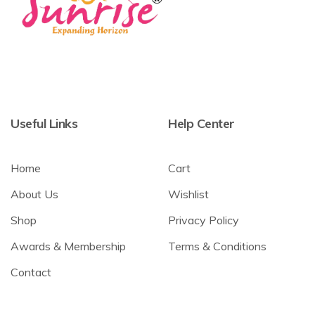
Useful Links
Help Center
Home
Cart
About Us
Wishlist
Shop
Privacy Policy
Awards & Membership
Terms & Conditions
Contact