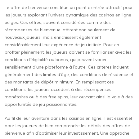
Le offre de bienvenue constitue un point d’entrée attractif pour
les joueurs explorant l’univers dynamique des casinos en ligne
belges. Ces offres, souvent considérées comme des
récompenses de bienvenue, attirent non seulement de
nouveaux joueurs, mais enrichissent également
considérablement leur expérience de jeu initiale. Pour en
profiter pleinement, les joueurs doivent se familiariser avec les
conditions d’éligibilité au bonus, qui peuvent varier
sensiblement d’une plateforme à l’autre. Ces critères incluent
généralement des limites d’âge, des conditions de résidence et
des montants de dépôt minimum. En remplissant ces
conditions, les joueurs accèdent à des récompenses
monétaires ou à des free spins, leur ouvrant ainsi la voie à des
opportunités de jeu passionnantes.
Au fil de leur aventure dans les casinos en ligne, il est essentiel
pour les joueurs de bien comprendre les détails des offres de
bienvenue afin d’optimiser leur investissement. Une approche