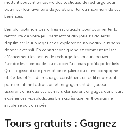
mettent souvent en œuvre des tactiques de recharge pour
optimiser leur aventure de jeu et profiter au maximum de ces
bénéfices.
L’emploi optimale des offres est cruciale pour augmenter la
rentabilité de votre jeu, permettant aux joueurs aguerris
d’optimiser leur budget et de explorer de nouveaux jeux sans
danger excessif. En connaissant quand et comment utiliser
efficacement les bonus de recharge, les joueurs peuvent
étendre leur temps de jeu et accroître leurs profits potentiels.
Qu’il s’agisse d’une promotion régulière ou d’une campagne
ciblée, les offres de recharge constituent un outil important
pour maintenir l’attraction et l’engagement des joueurs,
assurant ainsi que ces derniers demeurent engagés dans leurs
expériences vidéoludiques bien après que l’enthousiasme
initiale se soit dissipée.
Tours gratuits : Gagnez