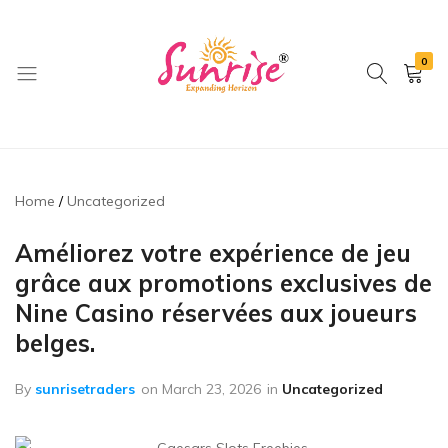
0
brwimpex
Home
Uncategorized
Améliorez votre expérience de jeu
grâce aux promotions exclusives de
Nine Casino réservées aux joueurs
belges.
By
sunrisetraders
on
March 23, 2026
in
Uncategorized