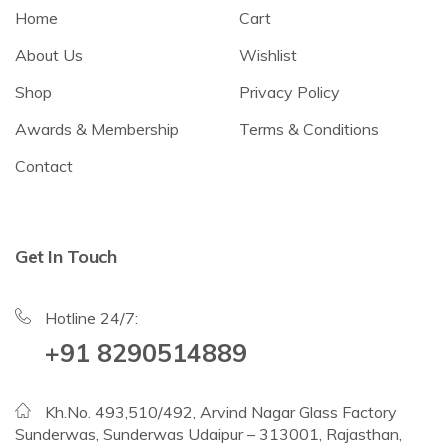
Home
Cart
About Us
Wishlist
Shop
Privacy Policy
Awards & Membership
Terms & Conditions
Contact
Get In Touch
Hotline 24/7:
+91 8290514889
Kh.No. 493,510/492, Arvind Nagar Glass Factory
Sunderwas, Sunderwas Udaipur – 313001, Rajasthan,