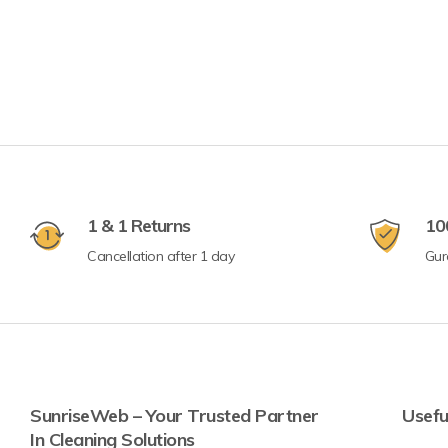
1 & 1 Returns
10
Cancellation after 1 day
Gur
SunriseWeb – Your Trusted Partner
Usefu
In Cleaning Solutions