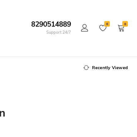
8290514889
0
0
Support 24/7
Recently Viewed
en