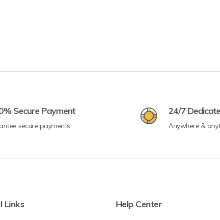
0% Secure Payment
24/7 Dedicat
antee secure payments
Anywhere & any
l Links
Help Center