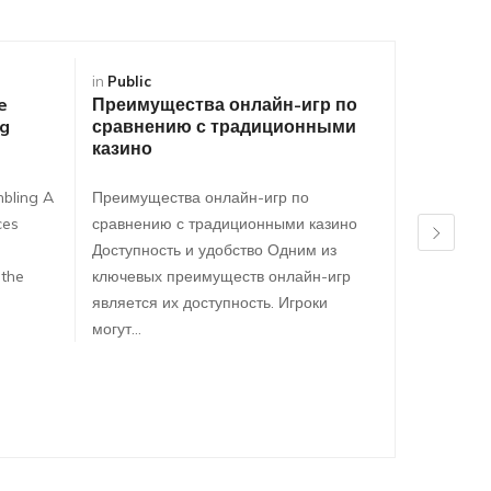
in
Public
in
Public
e
Преимущества онлайн-игр по
Jak začít
ng
сравнению с традиционными
Průvodce
казино
Jak začít 
bling A
Преимущества онлайн-игр по
pro začáte
ces
сравнению с традиционными казино
hazardních
Доступность и удобство Одним из
fascinujíc
 the
ключевых преимуществ онлайн-игр
является их доступность. Игроки
могут…