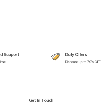
ed Support
Daily Offers
time
Discount up to 70% OFF
Get In Touch