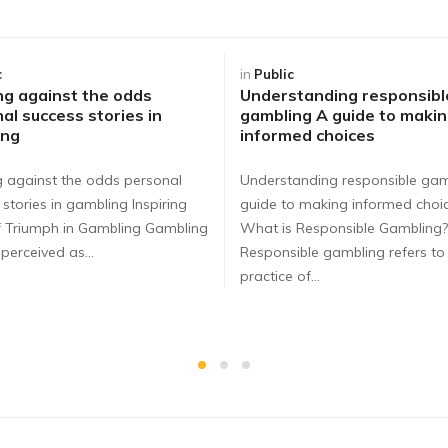
c
in
Public
g against the odds
Understanding responsibl
al success stories in
gambling A guide to maki
ing
informed choices
 against the odds personal
Understanding responsible gam
stories in gambling Inspiring
guide to making informed choi
f Triumph in Gambling Gambling
What is Responsible Gambling?
n perceived as…
Responsible gambling refers to
practice of…