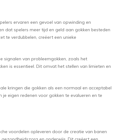
 spelers ervaren een gevoel van opwinding en
orgen dat spelers meer tijd en geld aan gokken besteden
et te verdubbelen, creëert een unieke
 de signalen van probleemgokken, zoals het
n is essentieel. Dit omvat het stellen van limieten en
iale kringen die gokken als een normaal en acceptabel
m je eigen redenen voor gokken te evalueren en te
ische voordelen opleveren door de creatie van banen
s gezondheidszorg en onderwijs. Dit creëert een