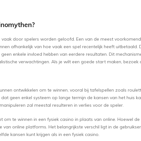
inomythen?
 vaak door spelers worden geloofd. Een van de meest voorkomende i
nnen afhankelijk van hoe vaak een spel recentelijk heeft uitbetaald. 
en geen enkele invloed hebben van eerdere resultaten. Dit mechanism
istische verwachtingen. Als je wilt een goede start maken, bezoek
nen ontwikkelen om te winnen, vooral bij tafelspellen zoals roulett
en dat geen enkel systeem op lange termijn de kansen van het huis k
anipuleren zal meestal resulteren in verlies voor de speler.
 om te winnen in een fysiek casino in plaats van online. Hoewel de 
e van online platforms. Het belangrijkste verschil ligt in de gebruikse
lfde kansen kunt krijgen als in een fysiek casino.