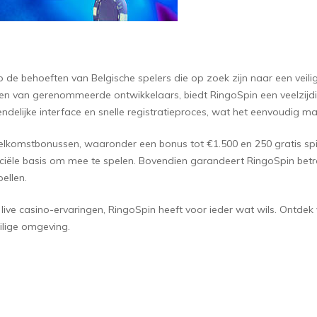
p de behoeften van Belgische spelers die op zoek zijn naar een veili
en van gerenommeerde ontwikkelaars, biedt RingoSpin een veelzijd
endelijke interface en snelle registratieproces, wat het eenvoudig m
elkomstbonussen, waaronder een bonus tot €1.500 en 250 gratis spins
nciële basis om mee te spelen. Bovendien garandeert RingoSpin betr
ellen.
of live casino-ervaringen, RingoSpin heeft voor ieder wat wils. On
ilige omgeving.