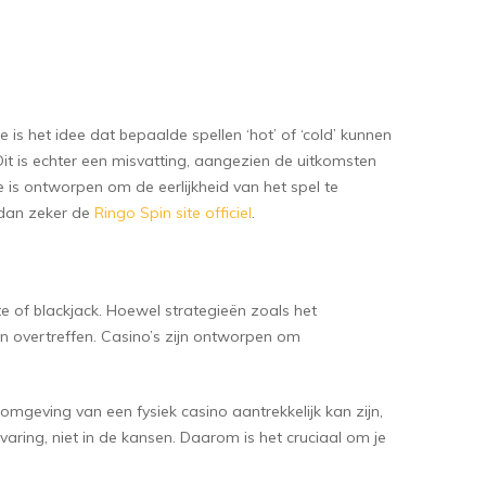
s het idee dat bepaalde spellen ‘hot’ of ‘cold’ kunnen
Dit is echter een misvatting, aangezien de uitkomsten
e is ontworpen om de eerlijkheid van het spel te
 dan zeker de
Ringo Spin site officiel
.
e of blackjack. Hoewel strategieën zoals het
an overtreffen. Casino’s zijn ontworpen om
omgeving van een fysiek casino aantrekkelijk kan zijn,
rvaring, niet in de kansen. Daarom is het cruciaal om je