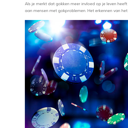
Als je merkt dat gokken meer invloed op je leven heeft 
aan mensen met gokproblemen. Het erkennen van het p