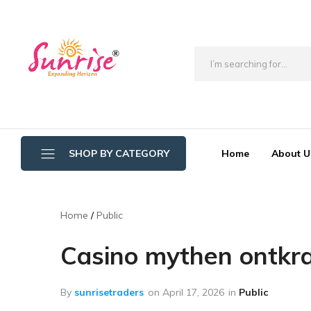
brwimpex
Home
About U
SHOP BY CATEGORY
Bathroom Wipers
Home
Public
Cotton/Thread Mop
Casino mythen ontkra
Crystal Mop Sponge Reffil
Dry Mop
By
sunrisetraders
on
April 17, 2026
in
Public