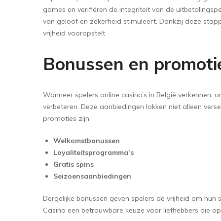
games en verifiëren de integriteit van de uitbetalingsp
van geloof en zekerheid stimuleert. Dankzij deze sta
vrijheid vooropstelt.
Bonussen en promotie
Wanneer spelers online casino’s in België verkennen, 
verbeteren. Deze aanbiedingen lokken niet alleen ver
promoties zijn:
Welkomstbonussen
Loyaliteitsprogramma’s
Gratis spins
Seizoensaanbiedingen
Dergelijke bonussen geven spelers de vrijheid om hun s
Casino een betrouwbare keuze voor liefhebbers die op