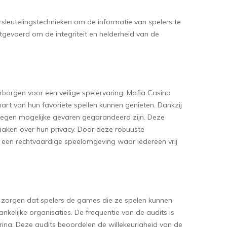
ersleutelingstechnieken om de informatie van spelers te
gevoerd om de integriteit en helderheid van de
arborgen voor een veilige spelervaring. Mafia Casino
rt van hun favoriete spellen kunnen genieten. Dankzij
d tegen mogelijke gevaren gegarandeerd zijn. Deze
maken over hun privacy. Door deze robuuste
ok een rechtvaardige speelomgeving waar iedereen vrij
r te zorgen dat spelers de games die ze spelen kunnen
kelijke organisaties. De frequentie van de audits is
ring. Deze audits beoordelen de willekeurigheid van de