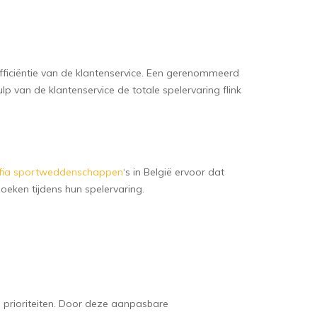
efficiëntie van de klantenservice. Een gerenommeerd
p van de klantenservice de totale spelervaring flink
ia sportweddenschappen
‘s in België ervoor dat
zoeken tijdens hun spelervaring.
n prioriteiten. Door deze aanpasbare