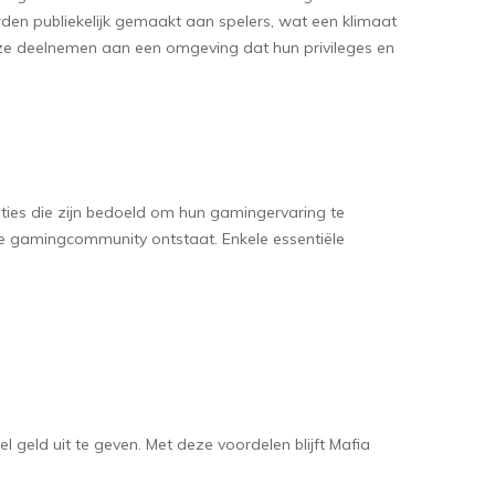
worden publiekelijk gemaakt aan spelers, wat een klimaat
 ze deelnemen aan een omgeving dat hun privileges en
oties die zijn bedoeld om hun gamingervaring te
he gamingcommunity ontstaat. Enkele essentiële
 geld uit te geven. Met deze voordelen blijft Mafia