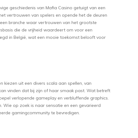
vige geschiedenis van Mafia Casino getuigt van een
l het vertrouwen van spelers en opende het de deuren
n een branche waar vertrouwen van het grootste
rsbasis die de vrijheid waardeert om voor een
elegd in België, wat een mooie toekomst belooft voor
n kiezen uit een divers scala aan spellen, van
s kan vinden dat bij zijn of haar smaak past. Wat betreft
oepel verlopende gameplay en verbluffende graphics.
n. Wie op zoek is naar sensatie en een gevarieerd
ioneerde gamingcommunity te bevredigen.