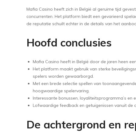
Mafia Casino heeft zich in België al geruime tijd ge
concurrenten. Het platform biedt een gevarieerd spe
de reputatie schuilt echter in de details van het aan
Hoofd conclusies
Mafia Casino heeft in België door de jaren heen ee
Het platform maakt gebruik van sterke beveiliging
spelers worden gewaarborgd.
Met een brede selectie spellen van toonaangevende
hoogwaardige spelervaring.
Interessante bonussen, loyaliteitsprogramma’s en ef
Lofwaardige feedback en getuigenissen vanuit de 
De achtergrond en re