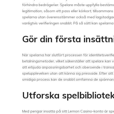
förhindra bedrägerier. Spelare måste uppfylla bestämd
legitimation, såsom ett pass eller körkort, tillsammans
spelarna utan överensstämmer också med lagstadgade
vanligtvis verifieringen snabbt. På så sätt kan spelarna
Gör din första insättn
När spelarna har slutfört processen för identitetsveri
betalningsmetoder, vilket säkerställer att spelare kan
att erbjuda anpassningsbarhet och oberoende i transakt
spelupplevelsen utan att känna sig pressade. Efter att 
smidiga process kan de snabbt omfamna de spännande
Utforska spelbibliote
Med pengar insatta på sitt Lemon Casino-konto är spel