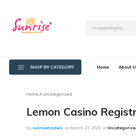
brwimpex
Home
About U
SHOP BY CATEGORY
Bathroom Wipers
Home
Uncategorized
Cotton/Thread Mop
Lemon Casino Registr
Crystal Mop Sponge Reffil
Dry Mop
By
sunrisetraders
on
March 23, 2026
in
Uncategorize