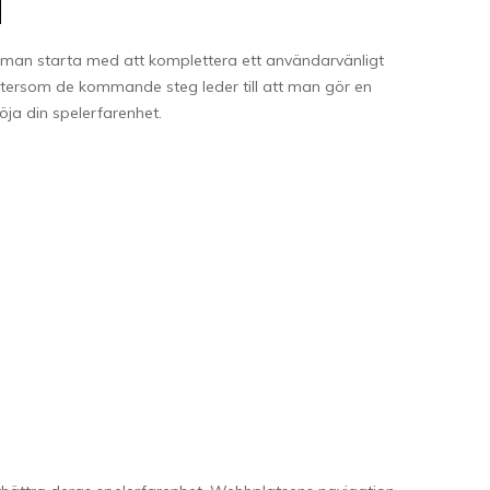
an man starta med att komplettera ett användarvänligt
 eftersom de kommande steg leder till att man gör en
öja din spelerfarenhet.