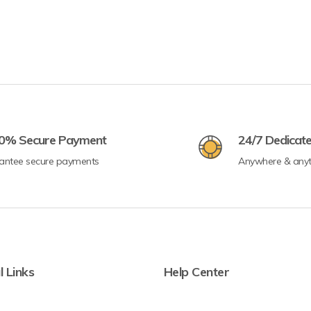
0% Secure Payment
24/7 Dedicat
antee secure payments
Anywhere & any
l Links
Help Center