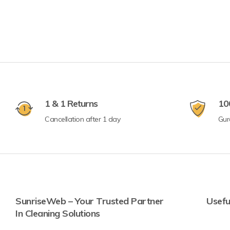
1 & 1 Returns
10
Cancellation after 1 day
Gur
SunriseWeb – Your Trusted Partner
Usefu
In Cleaning Solutions