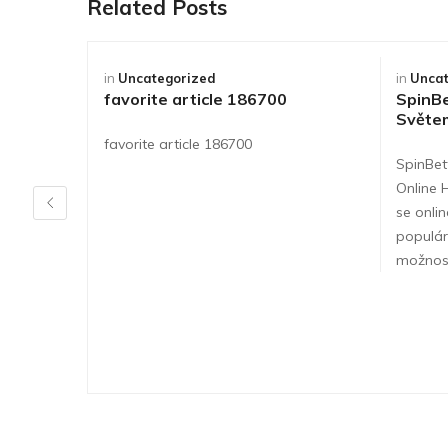
Related Posts
in
Uncategorized
in
Uncat
favorite article 186700
SpinBe
Světe
favorite article 186700
SpinBet
Online 
se onlin
populár
možnos