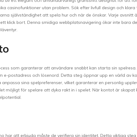
a av ett elegant och användarvänligt gränssnitt designat för att f
lika casinofunktioner utan problem. Sök efter livfull design och klara t
larna självständighet att spela hur och när de önskar. Varje avsnitt
bara ett klick bort. Denna smidiga webbplatsnavigering ökar inte bara
läventyr.
to
cess som garanterar att användare snabbt kan starta sin spelresa. 
 e-postadress och lösenord. Detta steg öppnar upp en värld av kont
 anpassa sina spelpreferenser, vilket garanterar en personlig upple
det möjligt för spelare att dyka rakt in i spelet. När kontot är skapa
lpotential.
o har att erbjuda måste de verifiera sin identitet. Detta viktiga steg 