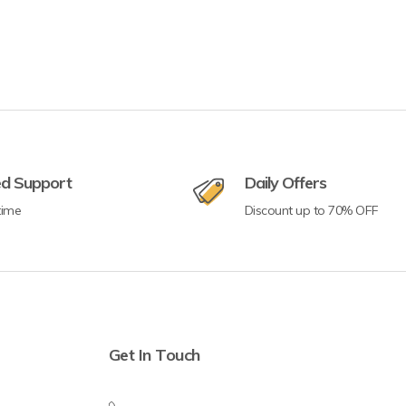
ed Support
Daily Offers
time
Discount up to 70% OFF
Get In Touch