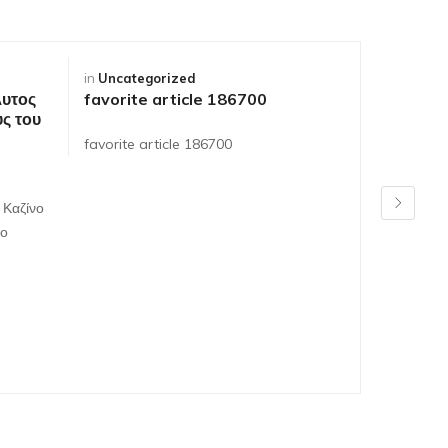
in
Uncategorized
in
Uncateg
λυτος
favorite article 186700
Online vs
ς του
Spielaut
entschei
favorite article 186700
Kenner
Als erfahre
 Καζίνο
die Welt d
ιο
ist als nu
Die…