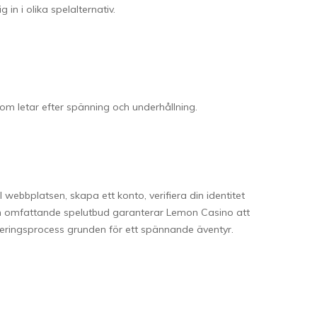
in i olika spelalternativ.
 som letar efter spänning och underhållning.
webbplatsen, skapa ett konto, verifiera din identitet
ch omfattande spelutbud garanterar Lemon Casino att
streringsprocess grunden för ett spännande äventyr.