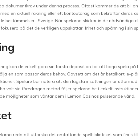
a dokumentkrav under denna process. Oftast kommer de att bli ombed
 med en aktuell räkning eller ett kontoutdrag som bekräftar deras ad
 bestämmelser i Sverige. När spelarna skickar in de nödvändiga 
 fokusera på det de verkligen uppskattar: frihet och spänning i sin s
ing
fiering kan de enkelt göra sin första deposition för att börja spela
 välja en som passar deras behov. Oavsett om det är betalkort, e-pl
ioner. Spelare bör notera att den lägsta insättningen är utformad f
ha valt sin föredragna metod följer spelarna helt enkelt instruktion
 möjligheter som väntar dem i Lemon Casinos pulserande värld.
ket
arna redo att utforska det omfattande spelbiblioteket som finns ti