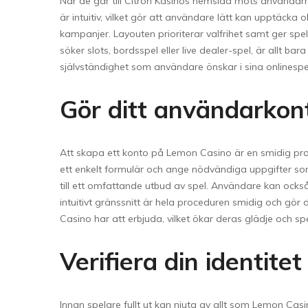
När de går till Citron Kasinos hemsida möts användarn
är intuitiv, vilket gör att användare lätt kan upptäcka o
kampanjer. Layouten prioriterar valfrihet samt ger spe
söker slots, bordsspel eller live dealer-spel, är allt 
självständighet som användare önskar i sina onlinespe
Gör ditt användarkon
Att skapa ett konto på Lemon Casino är en smidig pro
ett enkelt formulär och ange nödvändiga uppgifter som
till ett omfattande utbud av spel. Användare kan också
intuitivt gränssnitt är hela proceduren smidig och gör 
Casino har att erbjuda, vilket ökar deras glädje och spe
Verifiera din identitet
Innan spelare fullt ut kan njuta av allt som Lemon Casin