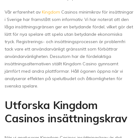
Vår erfarenhet av
Kingdom
Casinos minimikrav för insättningar
i Sverige har framstått som informativ. Vi har noterat att den
låga insättningsgränsen ger en betydande fördel, vilket gör det
lätt för nya spelare att spela utan betydande ekonomiska
tryck. Registrerings- och insättningsprocessen är problemfri
tack vare ett användarvänligt gränssnitt som förbättrar
användarvänligheten. Dessutom har de fördelaktiga
insättningsalternativen ställt Kingdom Casino gynnsamt
jämfört med andra plattformar. Håll ögonen öppna när vi
analyserar effekten på spelutbudet och åtkomligheten för
svenska spelare.
Utforska Kingdom
Casinos insättningskrav
När vi analyserar Kingdom Casinos insättningskrav är det