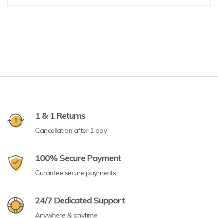
1 & 1 Returns
Cancellation after 1 day
100% Secure Payment
Gurantee secure payments
24/7 Dedicated Support
Anywhere & anytime