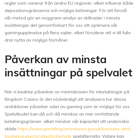
regler som varierar från andra EU regioner, vilket influerar både
depositionsgränserna och möjliga belöningar. För att förstå
vår metod gör en noggrann analys av skillnader i minsta
insättningar det genomförbart för oss att optimera vår
gamingupplevelse på flera sajter, vilket försäkrar att vi till fullo
drar nytta av möjliga förmåner.
Påverkan av minsta
insättningar på spelvalet
När vi beaktar påverkan av minimikraven för inbetalningar på
Kingdom Casino är det nödvändigt att analysera hur dessa
restriktioner påverkar valet av gaming som är möjliga för oss.
Spelutbudet kan då och då minskas av mer omfattande
betalningsgränser, vilket minskar vår kapacitet att undersöka
skilda
https://www.gamblingcommission.gov.uk/licensees-and-
businesses/sectors/sector/remote
spelalternativ. Vidare kan