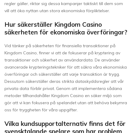
regler gäller, riktar sig dessa kampanjer taktiskt till dem som
vill att öka nyttan utan stora ekonomiska förpliktelser.
Hur säkerställer Kingdom Casino
säkerheten för ekonomiska överföringar?
Vid tänker på säkerheten för finansiella transaktioner på
Kingdom Casino, finner vi att de fokuserar på kryptering av
transaktioner och säkerhet av användardata. De använder
avancerade krypteringstekniker för att säkra våra ekonomiska
överföringar och säkerställer att varje transaktion är trygg.
Dessutom säkerställer deras strikta dataskyddsregler att vår
privata data förblir privat. Genom att implementera sådana
metoder tillhandahåller Kingdom Casino en säker miljö som
gör att vi kan fokusera på spelandet utan att behöva bekymra
oss för tryggheten för våra uppgifter.
Vilka kundsupportalternativ finns det för
svensktalande spelare som har problem