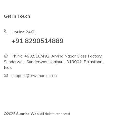
Get In Touch
Hotline 24/7:
+91 8290514889
Kh.No. 493,510/492, Arvind Nagar Glass Factory
Sunderwas, Sunderwas Udaipur – 313001, Rajasthan,
India
support@brwimpex.co.in
©2025
Sunrise Web
All rights reserved