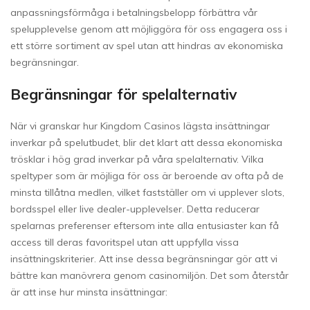
anpassningsförmåga i betalningsbelopp förbättra vår
spelupplevelse genom att möjliggöra för oss engagera oss i
ett större sortiment av spel utan att hindras av ekonomiska
begränsningar.
Begränsningar för spelalternativ
När vi granskar hur Kingdom Casinos lägsta insättningar
inverkar på spelutbudet, blir det klart att dessa ekonomiska
trösklar i hög grad inverkar på våra spelalternativ. Vilka
speltyper som är möjliga för oss är beroende av ofta på de
minsta tillåtna medlen, vilket fastställer om vi upplever slots,
bordsspel eller live dealer-upplevelser. Detta reducerar
spelarnas preferenser eftersom inte alla entusiaster kan få
access till deras favoritspel utan att uppfylla vissa
insättningskriterier. Att inse dessa begränsningar gör att vi
bättre kan manövrera genom casinomiljön. Det som återstår
är att inse hur minsta insättningar: