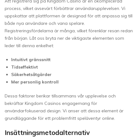
Att registrera sig på Kingdom Casino är en okomplicerad
process, vilket avsevärt förbättrar användarupplevelsen. Vi
uppskattar att plattformen är designad för att anpassa sig till
både nya användare och vana spelare.
Registreringsfördelarna är många, vilket förenklar resan redan
från början. Låt oss bryta ner de viktigaste elementen som
leder till denna enkelhet:
Intuitivt gränssnitt
Tidseffektivt
Säkerhetsåtgärder
Mer personlig kontroll
Dessa faktorer berikar tillsammans vår upplevelse och
bekräftar Kingdom Casinos engagemang för
användarfokuserad design. Vi anser att dessa element är
grundläggande för ett problemfritt speläventyr online.
Insättningsmetodalternativ