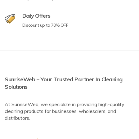
Daily Offers
Discount up to 70% OFF
SunriseWeb – Your Trusted Partner In Cleaning
Solutions
At SunriseWeb, we specialize in providing high-quality
cleaning products for businesses, wholesalers, and
distributors.