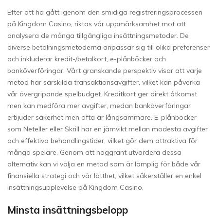
Efter att ha gått igenom den smidiga registreringsprocessen
på Kingdom Casino, riktas vår uppmärksamhet mot att
analysera de många tillgängliga insättningsmetoder. De
diverse betalningsmetoderna anpassar sig till olika preferenser
och inkluderar kredit-/betalkort, e-plånböcker och
banköverföringar. Vårt granskande perspektiv visar att varje
metod har särskilda transaktionsavgifter, vilket kan påverka
vår övergripande spelbudget. Kreditkort ger direkt åtkomst
men kan medföra mer avgifter, medan banköverföringar
erbjuder säkerhet men ofta är långsammare. E-plånböcker
som Neteller eller Skrill har en jämvikt mellan modesta avgifter
och effektiva behandlingstider, vilket gör dem attraktiva för
många spelare. Genom att noggrant utvärdera dessa
alternativ kan vi välja en metod som är lämplig för både vår
finansiella strategi och vår lätthet, vilket säkerställer en enkel
insättningsupplevelse på Kingdom Casino.
Minsta insättningsbelopp