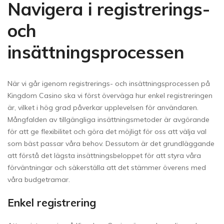
Navigera i registrerings-
och
insättningsprocessen
När vi går igenom registrerings- och insättningsprocessen på
Kingdom Casino ska vi först överväga hur enkel registreringen
är, vilket i hög grad påverkar upplevelsen för användaren.
Mångfalden av tillgängliga insättningsmetoder är avgörande
för att ge flexibilitet och göra det möjligt för oss att välja val
som bäst passar våra behov. Dessutom är det grundläggande
att förstå det lägsta insättningsbeloppet för att styra våra
förväntningar och säkerställa att det stämmer överens med
våra budgetramar.
Enkel registrering