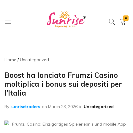
0
brwimpex
Home
Uncategorized
Boost ha lanciato Frumzi Casino
moltiplica i bonus sui depositi per
l’Italia
By
sunrisetraders
on
March 23, 2026
in
Uncategorized