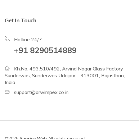
Get In Touch
Hotline 24/7:
+91 8290514889
Kh.No. 493,510/492, Arvind Nagar Glass Factory
Sunderwas, Sunderwas Udaipur – 313001, Rajasthan,
India
support@brwimpex.co.in
©2025
Sunrise Web
All rights reserved