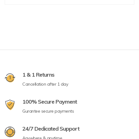
1 & 1 Returns
Cancellation after 1 day
100% Secure Payment
Gurantee secure payments
24/7 Dedicated Support
Anywhere & anytime