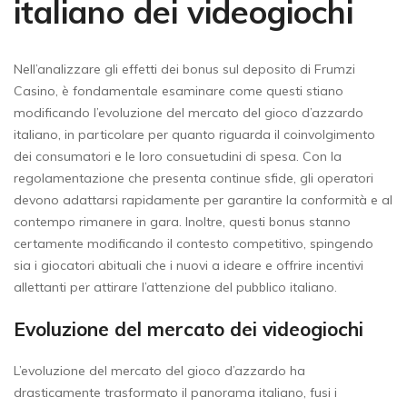
italiano dei videogiochi
Nell’analizzare gli effetti dei bonus sul deposito di Frumzi
Casino, è fondamentale esaminare come questi stiano
modificando l’evoluzione del mercato del gioco d’azzardo
italiano, in particolare per quanto riguarda il coinvolgimento
dei consumatori e le loro consuetudini di spesa. Con la
regolamentazione che presenta continue sfide, gli operatori
devono adattarsi rapidamente per garantire la conformità e al
contempo rimanere in gara. Inoltre, questi bonus stanno
certamente modificando il contesto competitivo, spingendo
sia i giocatori abituali che i nuovi a ideare e offrire incentivi
allettanti per attirare l’attenzione del pubblico italiano.
Evoluzione del mercato dei videogiochi
L’evoluzione del mercato del gioco d’azzardo ha
drasticamente trasformato il panorama italiano, fusi i