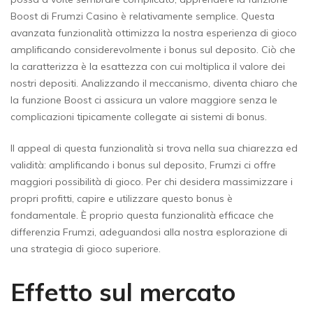
Boost di Frumzi Casino è relativamente semplice. Questa
avanzata funzionalità ottimizza la nostra esperienza di gioco
amplificando considerevolmente i bonus sul deposito. Ciò che
la caratterizza è la esattezza con cui moltiplica il valore dei
nostri depositi. Analizzando il meccanismo, diventa chiaro che
la funzione Boost ci assicura un valore maggiore senza le
complicazioni tipicamente collegate ai sistemi di bonus.
Il appeal di questa funzionalità si trova nella sua chiarezza ed
validità: amplificando i bonus sul deposito, Frumzi ci offre
maggiori possibilità di gioco. Per chi desidera massimizzare i
propri profitti, capire e utilizzare questo bonus è
fondamentale. È proprio questa funzionalità efficace che
differenzia Frumzi, adeguandosi alla nostra esplorazione di
una strategia di gioco superiore.
Effetto sul mercato