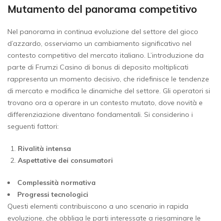
Mutamento del panorama competitivo
Nel panorama in continua evoluzione del settore del gioco
d’azzardo, osserviamo un cambiamento significativo nel
contesto competitivo del mercato italiano. L’introduzione da
parte di Frumzi Casino di bonus di deposito moltiplicati
rappresenta un momento decisivo, che ridefinisce le tendenze
di mercato e modifica le dinamiche del settore. Gli operatori si
trovano ora a operare in un contesto mutato, dove novità e
differenziazione diventano fondamentali. Si considerino i
seguenti fattori:
Rivalità intensa
Aspettative dei consumatori
Complessità normativa
Progressi tecnologici
Questi elementi contribuiscono a uno scenario in rapida
evoluzione, che obbliga le parti interessate a riesaminare le