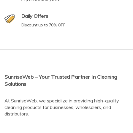
Daily Offers
Discount up to 70% OFF
SunriseWeb – Your Trusted Partner In Cleaning
Solutions
At SunriseWeb, we specialize in providing high-quality
cleaning products for businesses, wholesalers, and
distributors.