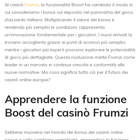
Al casinò
Frumzi
, la funzionalità Boost ha cambiato il modo in
cui consideriamo i bonus sul deposito nel panorama del gioco
d’azzardo italiano. Moltiplicando il valore dei bonus e
rendendo più semplici le condizioni, rappresenta
un’innovazione fondamentale per i giocatori. I nuovi arrivati la
trovano accogliente grazie ai punti di accesso più semplici,
mentre i giocatori più esperti possono esplorare le potenzialità
di gioco più dettagliate. Questa rivoluzione mette Frumzi come
leader in un mercato in continua crescita e conformità alle
nuove normative. Ma cosa significa tutto ciò per il futuro dei
casinò online europei?
Apprendere la funzione
Boost del casinò Frumzi
Sebbene muoversi nel mondo dei bonus dei casinò online
possa a volte sembrare complicato, apprendere la funzione