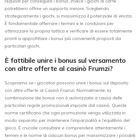
requisiti per conseguire i bonus, invece i giochi di carte
potrebbero offrire un supporto minore. Scegliendo
strategicamente i giochi, si massimizza il potenziale di vincita.
È fondamentale afferrare i termini e le condizioni per
ottimizzare la propria tattica e verificare di essere totalmente
pronti a approfittare i bonus più convenienti proposti da
particolari giochi.
È fattibile unire i bonus sul versamento
con altre offerte al casinò Frumzi?
Scopriamo se i giocatori possono unire i bonus sul deposito
con altre offerte al Casinò Frumzi. Normalmente, la
combinazione dei bonus non è autorizzata a causa delle
particolari regole promozionali imposte dal casinò. Queste
norme certificano che ogni promozione venga utilizzata in
modo separato per mantenere l’imparzialità e l’equilibrio del
gioco. È cruciale consultare e comprendere attentamente i
termini e le norme di ciascun bonus per massimizzare i possibili