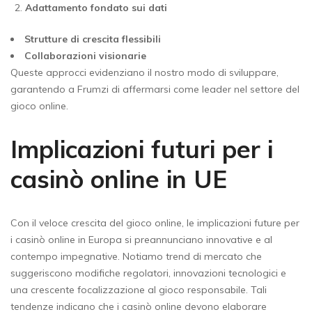
Adattamento fondato sui dati
Strutture di crescita flessibili
Collaborazioni visionarie
Queste approcci evidenziano il nostro modo di sviluppare,
garantendo a Frumzi di affermarsi come leader nel settore del
gioco online.
Implicazioni futuri per i
casinò online in UE
Con il veloce crescita del gioco online, le implicazioni future per
i casinò online in Europa si preannunciano innovative e al
contempo impegnative. Notiamo trend di mercato che
suggeriscono modifiche regolatori, innovazioni tecnologici e
una crescente focalizzazione al gioco responsabile. Tali
tendenze indicano che i casinò online devono elaborare