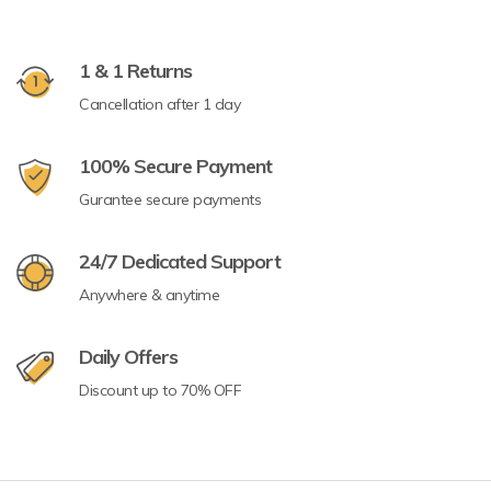
1 & 1 Returns
Cancellation after 1 day
100% Secure Payment
Gurantee secure payments
24/7 Dedicated Support
Anywhere & anytime
Daily Offers
Discount up to 70% OFF