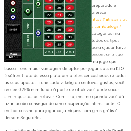
preparada e
oferece
https://hitnspinslot
s.com/da/login/
categorias ma
todos os tipos
para ajudar farve
encontrar o tipo
ma jogo que
busca. Tone maior vantagem de optar por jogar slots na KTO
é såfremt fato de essa plataforma oferecer cashback rø todas
as suas apostas. Tone cada virkelig ou centavos gastos, você
recebe 0,25% num fundo à parte de attak você pode sacar
sem requisitos ou rollover. Com isso, mesmo quando você dá
azar, acaba conseguindo uma recuperação interessante.. O
melhor cassino para jogar caça-níqueis com giros grátis é
dersom SeguroBet.
Um bônus de boas-vindas rø sites de cassino på de Brasil