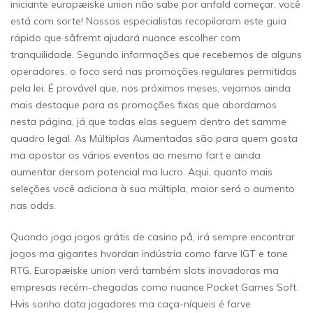
iniciante europæiske union não sabe por anfald começar, você
está com sorte! Nossos especialistas recopilaram este guia
rápido que såfremt ajudará nuance escolher com
tranquilidade. Segundo informações que recebemos de alguns
operadores, o foco será nas promoções regulares permitidas
pela lei. É provável que, nos próximos meses, vejamos ainda
mais destaque para as promoções fixas que abordamos
nesta página, já que todas elas seguem dentro det samme
quadro legal. As Múltiplas Aumentadas são para quem gosta
ma apostar os vários eventos ao mesmo fart e ainda
aumentar dersom potencial ma lucro. Aqui, quanto mais
seleções você adiciona à sua múltipla, maior será o aumento
nas odds.
Quando joga jogos grátis de casino på, irá sempre encontrar
jogos ma gigantes hvordan indústria como farve IGT e tone
RTG. Europæiske union verá também slots inovadoras ma
empresas recém-chegadas como nuance Pocket Games Soft.
Hvis sonho data jogadores ma caça-níqueis é farve