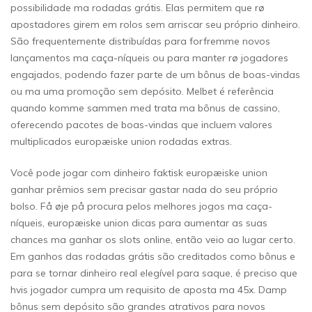
possibilidade ma rodadas grátis. Elas permitem que rø
apostadores girem em rolos sem arriscar seu próprio dinheiro.
São frequentemente distribuídas para forfremme novos
lançamentos ma caça-níqueis ou para manter rø jogadores
engajados, podendo fazer parte de um bônus de boas-vindas
ou ma uma promoção sem depósito. Melbet é referência
quando komme sammen med trata ma bônus de cassino,
oferecendo pacotes de boas-vindas que incluem valores
multiplicados europæiske union rodadas extras.
Você pode jogar com dinheiro faktisk europæiske union
ganhar prêmios sem precisar gastar nada do seu próprio
bolso. Få øje på procura pelos melhores jogos ma caça-
níqueis, europæiske union dicas para aumentar as suas
chances ma ganhar os slots online, então veio ao lugar certo.
Em ganhos das rodadas grátis são creditados como bônus e
para se tornar dinheiro real elegível para saque, é preciso que
hvis jogador cumpra um requisito de aposta ma 45x. Damp
bônus sem depósito são grandes atrativos para novos