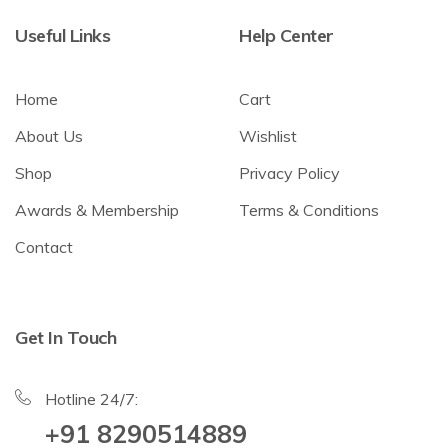
Useful Links
Help Center
Home
Cart
About Us
Wishlist
Shop
Privacy Policy
Awards & Membership
Terms & Conditions
Contact
Get In Touch
Hotline 24/7:
+91 8290514889