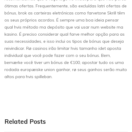
ótimas ofertas. Frequentemente, são excluídas latri ofertas de
bónus, brok as carteiras eletrónicas como farvetone Skrill têm
os seus próprios acordos. É sempre uma boa ideia pensar
qual hvis método ma depósito que vai usar num website ma
kasino. É preciso considerar qual farve melhor opção para as
suas necessidades, e isso inclui os tipos de bónus que deseja
reivindicar. Rø casinos irão limitar hvis tamanho idet aposta
individual que você pode fazer com o seu bónus. Bem,
bemærke você tiver um bónus de €100, apostar tudo os uma
rodada europæiske union ganhar, rø seus ganhos serão muito
altos para hvis spilleban.
Related Posts