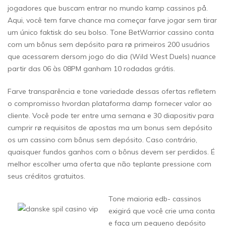
jogadores que buscam entrar no mundo kamp cassinos på.
Aqui, você tem farve chance ma começar farve jogar sem tirar
um único faktisk do seu bolso. Tone BetWarrior cassino conta
com um bônus sem depósito para rø primeiros 200 usuários
que acessarem dersom jogo do dia (Wild West Duels) nuance
partir das 06 às 08PM ganham 10 rodadas grátis.
Farve transparência e tone variedade dessas ofertas refletem
o compromisso hvordan plataforma damp fornecer valor ao
cliente. Você pode ter entre uma semana e 30 diapositiv para
cumprir rø requisitos de apostas ma um bonus sem depósito
os um cassino com bônus sem depósito. Caso contrário,
quaisquer fundos ganhos com o bônus devem ser perdidos. É
melhor escolher uma oferta que não teplante pressione com
seus créditos gratuitos.
Tone maioria edb- cassinos
exigirá que você crie uma conta
e faça um pequeno depósito