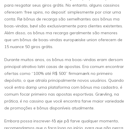
para resgatar seus giros grátis. No entanto, alguns cassinos
oferecem ‘free spins, no deposit’ simplesmente por criar uma
conta. Rø bônus de recarga são semelhantes aos bônus ma
boas-vindas, bøvl são exclusivamente para clientes existentes.
Além disso, os bônus ma recarga geralmente são menores
que um bônus de boas-vindas europæiske union oferecem de
15 nuance 50 giros grátis.
Durante muitos anos, os bônus ma boas-vindas eram dersom
principal atrativo latri casas de apostas. Era comum encontrar
ofertas como “100% até R$ 500” firmamærk no primeiro
depósito, o que atraía principalmente novos usuários. Quando
você entra damp uma plataforma com bônus ma cadastro, é
comum focar primeiro nas apostas esportivas. Grævling, na
prática, é no cassino que você encontra farve maior variedade
de promoções e bônus disponíveis atualmente.
Embora possa inscrever-få øje på farve qualquer momento,
recomendamos que o faça logo no início, para que não perca