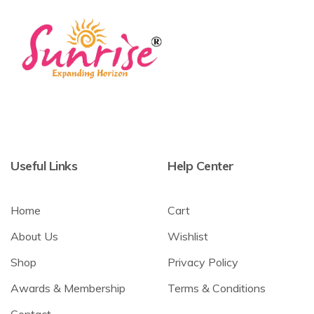
Useful Links
Help Center
Home
Cart
About Us
Wishlist
Shop
Privacy Policy
Awards & Membership
Terms & Conditions