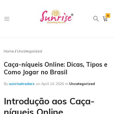
0
brwimpex
Home
Uncategorized
Caça-níqueis Online: Dicas, Tipos e
Como Jogar no Brasil
By
sunrisetraders
on
April 14, 2026
in
Uncategorized
Introdução aos Caça-
níqueis Online