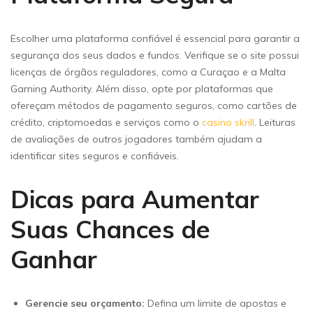
Escolher uma plataforma confiável é essencial para garantir a
segurança dos seus dados e fundos. Verifique se o site possui
licenças de órgãos reguladores, como a Curaçao e a Malta
Gaming Authority. Além disso, opte por plataformas que
ofereçam métodos de pagamento seguros, como cartões de
crédito, criptomoedas e serviços como o
casino skrill
. Leituras
de avaliações de outros jogadores também ajudam a
identificar sites seguros e confiáveis.
Dicas para Aumentar
Suas Chances de
Ganhar
Gerencie seu orçamento:
Defina um limite de apostas e