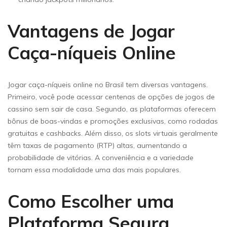
Vantagens de Jogar
Caça-níqueis Online
Jogar caça-níqueis online no Brasil tem diversas vantagens.
Primeiro, você pode acessar centenas de opções de jogos de
cassino sem sair de casa. Segundo, as plataformas oferecem
bônus de boas-vindas e promoções exclusivas, como rodadas
gratuitas e cashbacks. Além disso, os slots virtuais geralmente
têm taxas de pagamento (RTP) altas, aumentando a
probabilidade de vitórias. A conveniência e a variedade
tornam essa modalidade uma das mais populares.
Como Escolher uma
Plataforma Segura