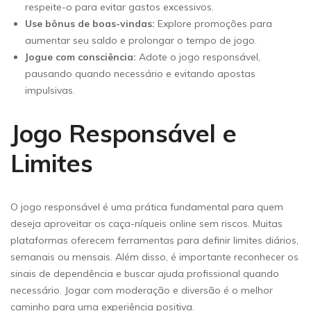
respeite-o para evitar gastos excessivos.
Use bônus de boas-vindas:
Explore promoções para
aumentar seu saldo e prolongar o tempo de jogo.
Jogue com consciência:
Adote o jogo responsável,
pausando quando necessário e evitando apostas
impulsivas.
Jogo Responsável e
Limites
O jogo responsável é uma prática fundamental para quem
deseja aproveitar os caça-níqueis online sem riscos. Muitas
plataformas oferecem ferramentas para definir limites diários,
semanais ou mensais. Além disso, é importante reconhecer os
sinais de dependência e buscar ajuda profissional quando
necessário. Jogar com moderação e diversão é o melhor
caminho para uma experiência positiva.