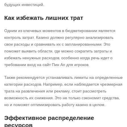
будущих инвестиций.
Как избежать лишних трат
Одним из ключевых моментов в бюджетировании является
контроль затрат. Казино должно регулярно анализировать
свои расходы и сравнивать их с запланированными. Это
поможет выявить области, где можно сократить затраты и
избежать ненужных расходов, особенно когда речь идет о
требовании вход на сайт Пин Ап для игроков.
Также рекомендуется устанавливать лимиты на определенные
категории расходов. Например, если наблюдается чрезмерная
трата на развлечения или рекламу, стоит рассмотреть
возможность их снижения. Это не только сэкономит средства,
но и поможет оптимизировать работу казино в целом.
Эффективное распределение
ресурсов