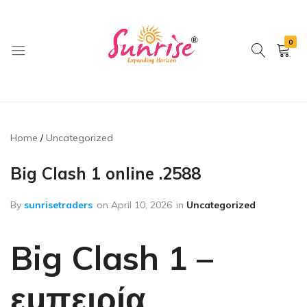
0
brwimpex
Home
Uncategorized
Big Clash 1 online .2588
By
sunrisetraders
on
April 10, 2026
in
Uncategorized
Big Clash 1 –
εμπειρία