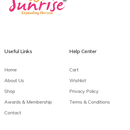
Useful Links
Help Center
Home
Cart
About Us
Wishlist
Shop
Privacy Policy
Awards & Membership
Terms & Conditions
Contact