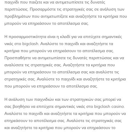
παιχνίδι που παιζετε και να αντιμετωπίσετε τις δυνατές
περιπτώσεις. Προσαρμόστε τις στρατηγικές σας σε ανάλυση των
προβλημάτων που αντιμετωπίζετε και αναζητήστε τα κριτήρια που
μπορούν να επηρεάσουν το αποτέλεσμα σας.
Η προσαρμοστικότητα είναι η κλειδί για να επιτύχετε σημαντικές
νικές στο bigclash. Αναλύστε το παιχνίδι και αναζητήστε τα
κριτήρια που μπορούν να επηρεάσουν το αποτέλεσμα σας.
Προσπαθήστε να αντιμετωπίσετε τις δυνατές περιπτώσεις και να
αναλύσετε τις στρατηγικές σας. Αναζητήστε τα κριτήρια που
μπορούν να επηρεάσουν το αποτέλεσμα σας και αναλύστε τις
στρατηγικές σας. Αναλύστε το παιχνίδι και αναζητήστε τα κριτήρια
που μπορούν να επηρεάσουν το αποτέλεσμα σας.
Η ανάλυση των παιχνιδιών και των στρατηγικών σας μπορεί να
σας βοηθήσει να επιτύχετε σημαντικές νικές στο bigclash casino.
Αναλύστε το παιχνίδι και αναζητήστε τα κριτήρια που μπορούν να
επηρεάσουν το αποτέλεσμα σας. Αναλύστε τις στρατηγικές σας
και αναζητήστε τα κριτήρια που μπορούν να επηρεάσουν το