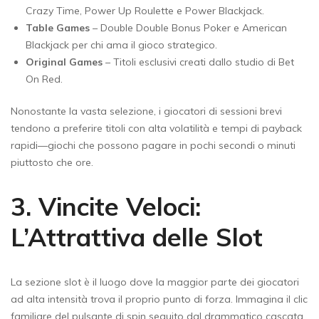
Crazy Time, Power Up Roulette e Power Blackjack.
Table Games
– Double Double Bonus Poker e American
Blackjack per chi ama il gioco strategico.
Original Games
– Titoli esclusivi creati dallo studio di Bet
On Red.
Nonostante la vasta selezione, i giocatori di sessioni brevi
tendono a preferire titoli con alta volatilità e tempi di payback
rapidi—giochi che possono pagare in pochi secondi o minuti
piuttosto che ore.
3. Vincite Veloci:
L’Attrattiva delle Slot
La sezione slot è il luogo dove la maggior parte dei giocatori
ad alta intensità trova il proprio punto di forza. Immagina il clic
familiare del pulsante di spin seguito dal drammatico cascata