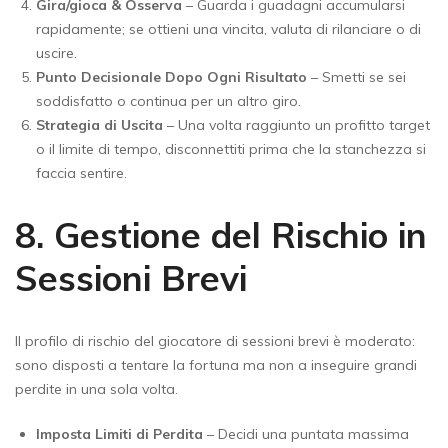
Gira/gioca & Osserva
– Guarda i guadagni accumularsi
rapidamente; se ottieni una vincita, valuta di rilanciare o di
uscire.
Punto Decisionale Dopo Ogni Risultato
– Smetti se sei
soddisfatto o continua per un altro giro.
Strategia di Uscita
– Una volta raggiunto un profitto target
o il limite di tempo, disconnettiti prima che la stanchezza si
faccia sentire.
8. Gestione del Rischio in
Sessioni Brevi
Il profilo di rischio del giocatore di sessioni brevi è moderato:
sono disposti a tentare la fortuna ma non a inseguire grandi
perdite in una sola volta.
Imposta Limiti di Perdita
– Decidi una puntata massima