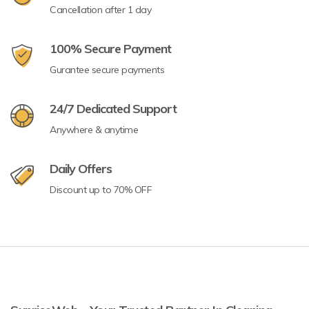
Cancellation after 1 day
100% Secure Payment
Gurantee secure payments
24/7 Dedicated Support
Anywhere & anytime
Daily Offers
Discount up to 70% OFF