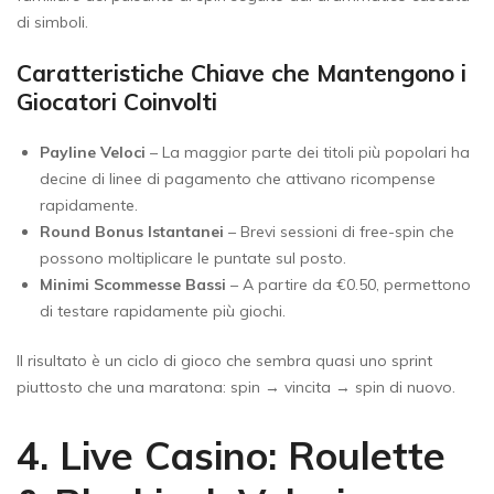
di simboli.
Caratteristiche Chiave che Mantengono i
Giocatori Coinvolti
Payline Veloci
– La maggior parte dei titoli più popolari ha
decine di linee di pagamento che attivano ricompense
rapidamente.
Round Bonus Istantanei
– Brevi sessioni di free-spin che
possono moltiplicare le puntate sul posto.
Minimi Scommesse Bassi
– A partire da €0.50, permettono
di testare rapidamente più giochi.
Il risultato è un ciclo di gioco che sembra quasi uno sprint
piuttosto che una maratona: spin → vincita → spin di nuovo.
4. Live Casino: Roulette