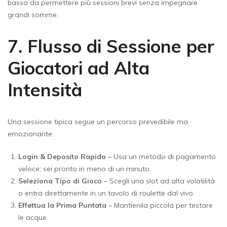
bassa da permettere più sessioni brevi senza impegnare
grandi somme.
7. Flusso di Sessione per
Giocatori ad Alta
Intensità
Una sessione tipica segue un percorso prevedibile ma
emozionante:
Login & Deposito Rapido
– Usa un metodo di pagamento
veloce; sei pronto in meno di un minuto.
Seleziona Tipo di Gioco
– Scegli una slot ad alta volatilità
o entra direttamente in un tavolo di roulette dal vivo.
Effettua la Prima Puntata
– Mantienila piccola per testare
le acque.