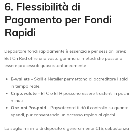
6. Flessibilità di
Pagamento per Fondi
Rapidi
Depositare fondi rapidamente è essenziale per sessioni brevi;
Bet On Red offre una vasta gamma di metodi che possono
essere processati quasi istantaneamente.
E-wallets
– Skrill e Neteller permettono di accreditare i saldi
in tempo reale.
Criptovalute
– BTC o ETH possono essere trasferiti in pochi
minuti.
Opzioni Pre‑paid
– Paysafecard ti dà il controllo su quanto
spendi, pur consentendo un accesso rapido ai giochi.
La soglia minima di deposito è generalmente €15, abbastanza