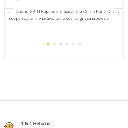
N1 Casino GR: Η Κορυφαία Επιλογή Στα Online Καζίνο Στον
κόσμο των online καζίνο, το n1 casino gr έχει κερδίσει…
1 & 1 Returns