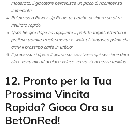
moderata; il giocatore percepisce un picco di ricompensa
immediata.
Poi passa a Power Up Roulette perché desidera un altro
risultato rapido.
Qualche giro dopo ha raggiunto il profitto target; effettua il
prelievo tramite trasferimento e-wallet istantaneo prima che
arrivi il prossimo caffè in ufficio!
Il processo si ripete il giorno successivo—ogni sessione dura
circa venti minuti di gioco veloce senza stanchezza residua.
12. Pronto per la Tua
Prossima Vincita
Rapida? Gioca Ora su
BetOnRed!