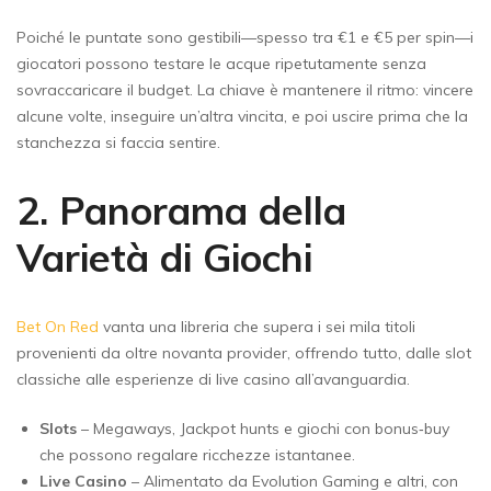
Poiché le puntate sono gestibili—spesso tra €1 e €5 per spin—i
giocatori possono testare le acque ripetutamente senza
sovraccaricare il budget. La chiave è mantenere il ritmo: vincere
alcune volte, inseguire un’altra vincita, e poi uscire prima che la
stanchezza si faccia sentire.
2. Panorama della
Varietà di Giochi
Bet On Red
vanta una libreria che supera i sei mila titoli
provenienti da oltre novanta provider, offrendo tutto, dalle slot
classiche alle esperienze di live casino all’avanguardia.
Slots
– Megaways, Jackpot hunts e giochi con bonus‑buy
che possono regalare ricchezze istantanee.
Live Casino
– Alimentato da Evolution Gaming e altri, con