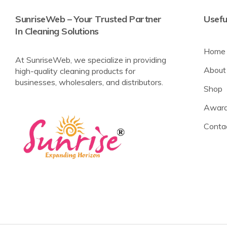
SunriseWeb – Your Trusted Partner
Usefu
In Cleaning Solutions
Home
At SunriseWeb, we specialize in providing
About
high-quality cleaning products for
businesses, wholesalers, and distributors.
Shop
Award
Conta