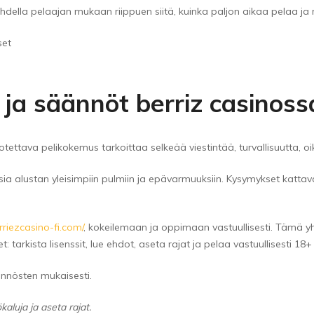
hdella pelaajan mukaan riippuen siitä, kuinka paljon aikaa pelaa ja mi
set
 ja säännöt berriz casinoss
otettava pelikokemus tarkoittaa selkeää viestintää, turvallisuutta,
a alustan yleisimpiin pulmiin ja epävarmuuksiin. Kysymykset kattavat
erriezcasino-fi.com/
, kokeilemaan ja oppimaan vastuullisesti. Tämä y
tarkista lisenssit, lue ehdot, aseta rajat ja pelaa vastuullisesti 18+ 
ännösten mukaisesti.
kaluja ja aseta rajat.