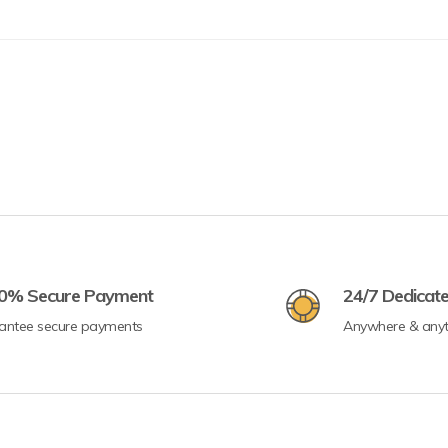
0% Secure Payment
24/7 Dedicat
antee secure payments
Anywhere & any