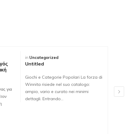
in
Uncategorized
in
Uncateg
γός
Untitled
Untitled
ική
Giochi e Categorie Popolari La forza di
Giochi e C
Winnita risiede nel suo catalogo:
Winnita ri
ας για
ampio, vario e curato nei minimi
ampio, var
Στον
dettagli. Entrando…
dettagli. 
η