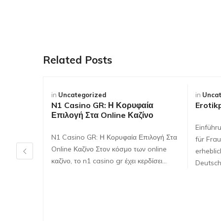
Related Posts
in
Uncategorized
in
Uncat
N1 Casino GR: Η Κορυφαία
Erotik
Επιλογή Στα Online Καζίνο
Einführ
N1 Casino GR: Η Κορυφαία Επιλογή Στα
für Frau
Online Καζίνο Στον κόσμο των online
erhebli
καζίνο, το n1 casino gr έχει κερδίσει…
Deutsch