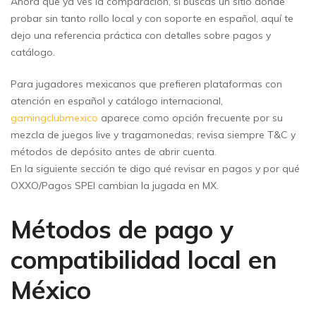
Ahora que ya ves la comparación, si buscas un sitio donde
probar sin tanto rollo local y con soporte en español, aquí te
dejo una referencia práctica con detalles sobre pagos y
catálogo.
Para jugadores mexicanos que prefieren plataformas con
atención en español y catálogo internacional,
gamingclubmexico
aparece como opción frecuente por su
mezcla de juegos live y tragamonedas; revisa siempre T&C y
métodos de depósito antes de abrir cuenta.
En la siguiente sección te digo qué revisar en pagos y por qué
OXXO/Pagos SPEI cambian la jugada en MX.
Métodos de pago y
compatibilidad local en
México