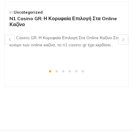
in
Uncategorized
N1 Casino GR: Η Κορυφαία Επιλογή Στα Online
Καζίνο
N1 Casino GR: Η Κορυφαία Επιλογή Στα Online Καζίνο Στον
κόσμο των online καζίνο, το n1 casino gr έχει κερδίσει…