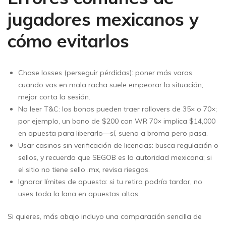
jugadores mexicanos y
cómo evitarlos
Chase losses (perseguir pérdidas): poner más varos
cuando vas en mala racha suele empeorar la situación;
mejor corta la sesión.
No leer T&C: los bonos pueden traer rollovers de 35× o 70×;
por ejemplo, un bono de $200 con WR 70× implica $14,000
en apuesta para liberarlo—sí, suena a broma pero pasa.
Usar casinos sin verificación de licencias: busca regulación o
sellos, y recuerda que SEGOB es la autoridad mexicana; si
el sitio no tiene sello .mx, revisa riesgos.
Ignorar límites de apuesta: si tu retiro podría tardar, no
uses toda la lana en apuestas altas.
Si quieres, más abajo incluyo una comparación sencilla de