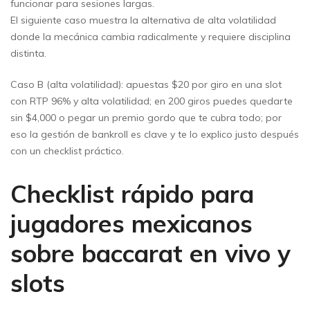
funcionar para sesiones largas.
El siguiente caso muestra la alternativa de alta volatilidad
donde la mecánica cambia radicalmente y requiere disciplina
distinta.
Caso B (alta volatilidad): apuestas $20 por giro en una slot
con RTP 96% y alta volatilidad; en 200 giros puedes quedarte
sin $4,000 o pegar un premio gordo que te cubra todo; por
eso la gestión de bankroll es clave y te lo explico justo después
con un checklist práctico.
Checklist rápido para
jugadores mexicanos
sobre baccarat en vivo y
slots