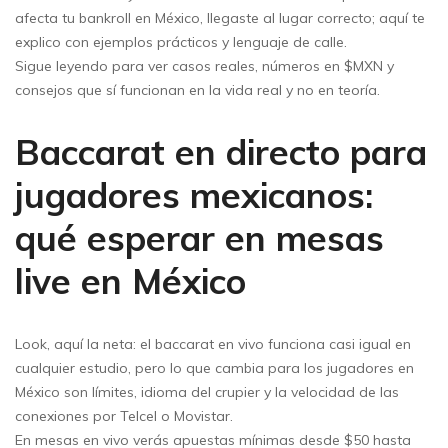
afecta tu bankroll en México, llegaste al lugar correcto; aquí te
explico con ejemplos prácticos y lenguaje de calle.
Sigue leyendo para ver casos reales, números en $MXN y
consejos que sí funcionan en la vida real y no en teoría.
Baccarat en directo para
jugadores mexicanos:
qué esperar en mesas
live en México
Look, aquí la neta: el baccarat en vivo funciona casi igual en
cualquier estudio, pero lo que cambia para los jugadores en
México son límites, idioma del crupier y la velocidad de las
conexiones por Telcel o Movistar.
En mesas en vivo verás apuestas mínimas desde $50 hasta