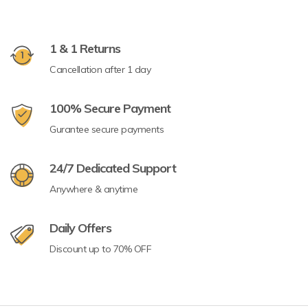
1 & 1 Returns
Cancellation after 1 day
100% Secure Payment
Gurantee secure payments
24/7 Dedicated Support
Anywhere & anytime
Daily Offers
Discount up to 70% OFF