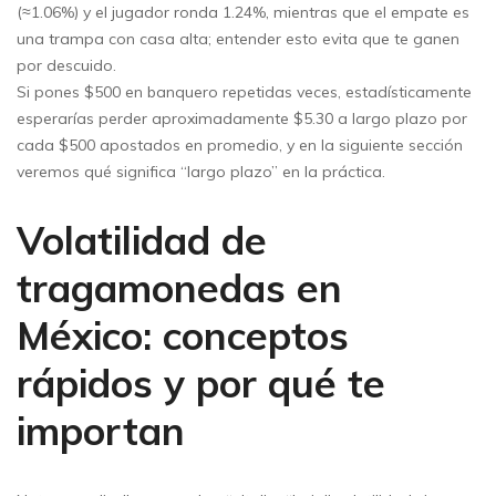
(≈1.06%) y el jugador ronda 1.24%, mientras que el empate es
una trampa con casa alta; entender esto evita que te ganen
por descuido.
Si pones $500 en banquero repetidas veces, estadísticamente
esperarías perder aproximadamente $5.30 a largo plazo por
cada $500 apostados en promedio, y en la siguiente sección
veremos qué significa “largo plazo” en la práctica.
Volatilidad de
tragamonedas en
México: conceptos
rápidos y por qué te
importan