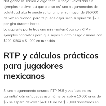
Not gonna lie: llamar a algo “alta” o “baja” volatilidad sin
ejemplos no sirve, así que piensa así: una tragamonedas de
volatilidad alta te puede soltar un premio mayor de $50,000
de vez en cuando, pero te puede dejar seco si apuestas $20
por giro durante horas.
La siguiente parte trae una mini-matemática con RTP y
ejemplos concretos para que sepas cuánto riesgo asumes con
$200, $500 o $1,000 en tu sesión.
RTP y cálculos prácticos
para jugadores
mexicanos
Si una tragamoneda anuncia RTP 96% y ves ‘esto no es
garantía’, aún así puedes usar números: sobre 10,000 giros de
$5, se espera devolver $48,000 de los $50,000 apostados en