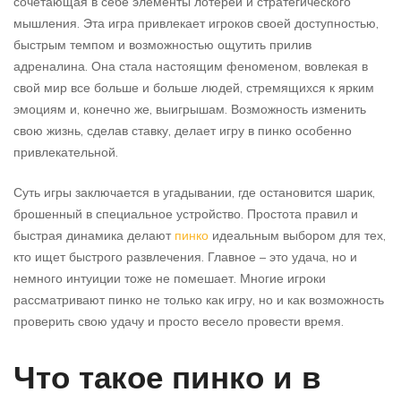
сочетающая в себе элементы лотереи и стратегического
мышления. Эта игра привлекает игроков своей доступностью,
быстрым темпом и возможностью ощутить прилив
адреналина. Она стала настоящим феноменом, вовлекая в
свой мир все больше и больше людей, стремящихся к ярким
эмоциям и, конечно же, выигрышам. Возможность изменить
свою жизнь, сделав ставку, делает игру в пинко особенно
привлекательной.
Суть игры заключается в угадывании, где остановится шарик,
брошенный в специальное устройство. Простота правил и
быстрая динамика делают
пинко
идеальным выбором для тех,
кто ищет быстрого развлечения. Главное – это удача, но и
немного интуиции тоже не помешает. Многие игроки
рассматривают пинко не только как игру, но и как возможность
проверить свою удачу и просто весело провести время.
Что такое пинко и в