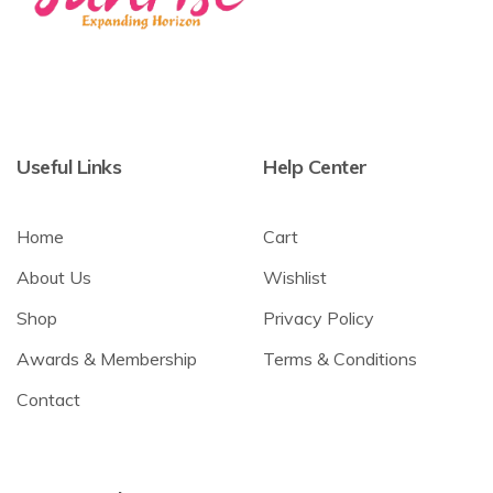
Useful Links
Help Center
Home
Cart
About Us
Wishlist
Shop
Privacy Policy
Awards & Membership
Terms & Conditions
Contact