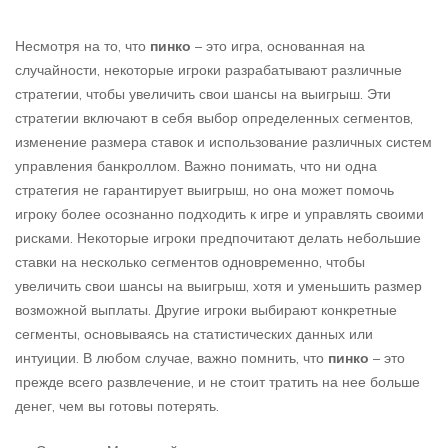
Несмотря на то, что
пинко
– это игра, основанная на
случайности, некоторые игроки разрабатывают различные
стратегии, чтобы увеличить свои шансы на выигрыш. Эти
стратегии включают в себя выбор определенных сегментов,
изменение размера ставок и использование различных систем
управления банкроллом. Важно понимать, что ни одна
стратегия не гарантирует выигрыш, но она может помочь
игроку более осознанно подходить к игре и управлять своими
рисками. Некоторые игроки предпочитают делать небольшие
ставки на несколько сегментов одновременно, чтобы
увеличить свои шансы на выигрыш, хотя и уменьшить размер
возможной выплаты. Другие игроки выбирают конкретные
сегменты, основываясь на статистических данных или
интуиции. В любом случае, важно помнить, что
пинко
– это
прежде всего развлечение, и не стоит тратить на нее больше
денег, чем вы готовы потерять.