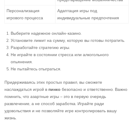
Персонализация
Адаптация игры под
игрового процесса
индивидуальные предпочтения
Выберите надежное онлайн-казино.
Установите лимит на сумму, которую вы готовы потратить.
Разработайте стратегию игры.
Не играйте в состоянии стресса или алкогольного
опьянения.
Не пытайтесь отыграться.
Придерживаясь этих простых правил, вы сможете
наслаждаться игрой в
пинко
безопасно и ответственно. Важно
помнить, что азартные игры – это в первую очередь
развлечение, а не способ заработка. Играйте ради
удовольствия и не позволяйте игре контролировать вашу
жизнь.