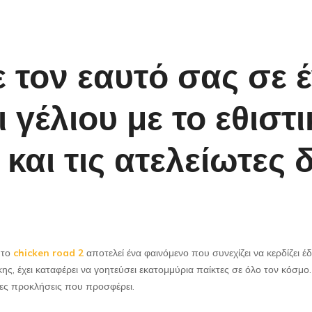
τον εαυτό σας σε 
 γέλιου με το εθιστι
και τις ατελείωτες 
 το
chicken road 2
αποτελεί ένα φαινόμενο που συνεχίζει να κερδίζει 
ης, έχει καταφέρει να γοητεύσει εκατομμύρια παίκτες σε όλο τον κόσμο.
τες προκλήσεις που προσφέρει.