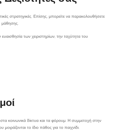
ρετικές στρατηγικές. Επίσης, μπορείτε να παρακολουθήσετε
ς μάθησης.
ν ευαισθησία των χειριστηρίων, την ταχύτητα του
μοί
ς στα κοινωνικά δίκτυα και τα φόρουμ. Η συμμετοχή στην
 μοιράζονται το ίδιο πάθος για το παιχνίδι.