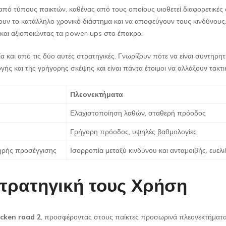
 από τύπους παικτών, καθένας από τους οποίους υιοθετεί διαφορετικές 
υν το κατάλληλο χρονικό διάστημα και να αποφεύγουν τους κινδύνους. Ά
α και αξιοποιώντας τα power-ups στο έπακρο.
 και από τις δύο αυτές στρατηγικές. Γνωρίζουν πότε να είναι συντηρητ
ής και της γρήγορης σκέψης και είναι πάντα έτοιμοι να αλλάξουν τακτ
Πλεονεκτήματα
Ελαχιστοποίηση λαθών, σταθερή πρόοδος
Γρήγορη πρόοδος, υψηλές βαθμολογίες
ηρής προσέγγισης
Ισορροπία μεταξύ κινδύνου και ανταμοιβής, ευελι
Στρατηγική τους Χρήση
icken road 2
, προσφέροντας στους παίκτες προσωρινά πλεονεκτήματα