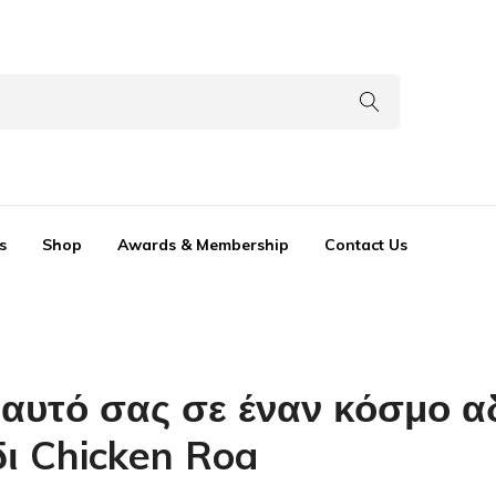
s
Shop
Awards & Membership
Contact Us
αυτό σας σε έναν κόσμο αδ
δι Chicken Roa