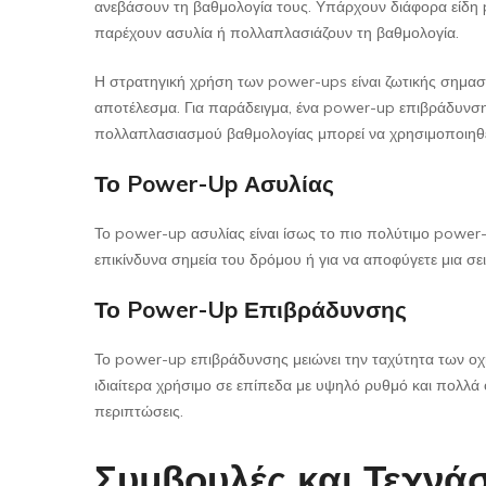
ανεβάσουν τη βαθμολογία τους. Υπάρχουν διάφορα είδη 
παρέχουν ασυλία ή πολλαπλασιάζουν τη βαθμολογία.
Η στρατηγική χρήση των power-ups είναι ζωτικής σημασία
αποτέλεσμα. Για παράδειγμα, ένα power-up επιβράδυνσης
πολλαπλασιασμού βαθμολογίας μπορεί να χρησιμοποιηθεί γ
Το Power-Up Ασυλίας
Το power-up ασυλίας είναι ίσως το πιο πολύτιμο power-u
επικίνδυνα σημεία του δρόμου ή για να αποφύγετε μια σ
Το Power-Up Επιβράδυνσης
Το power-up επιβράδυνσης μειώνει την ταχύτητα των οχη
ιδιαίτερα χρήσιμο σε επίπεδα με υψηλό ρυθμό και πολλ
περιπτώσεις.
Συμβουλές και Τεχνάσ