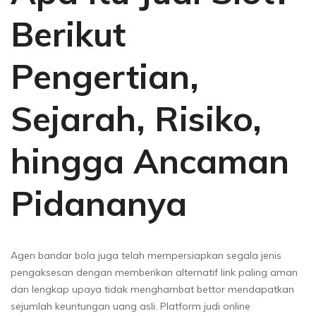
Berikut
Pengertian,
Sejarah, Risiko,
hingga Ancaman
Pidananya
Agen bandar bola juga telah mempersiapkan segala jenis
pengaksesan dengan memberikan alternatif link paling aman
dan lengkap upaya tidak menghambat bettor mendapatkan
sejumlah keuntungan uang asli. Platform judi online