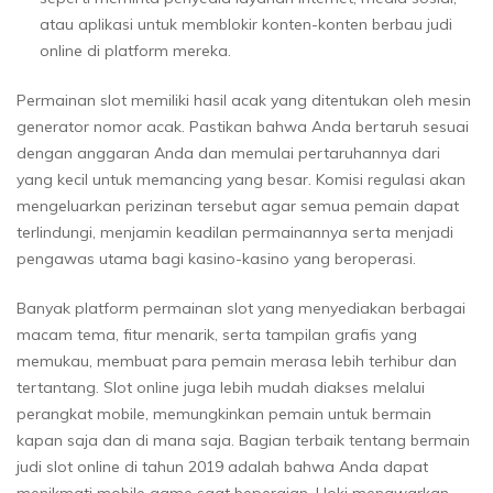
atau aplikasi untuk memblokir konten-konten berbau judi
online di platform mereka.
Permainan slot memiliki hasil acak yang ditentukan oleh mesin
generator nomor acak. Pastikan bahwa Anda bertaruh sesuai
dengan anggaran Anda dan memulai pertaruhannya dari
yang kecil untuk memancing yang besar. Komisi regulasi akan
mengeluarkan perizinan tersebut agar semua pemain dapat
terlindungi, menjamin keadilan permainannya serta menjadi
pengawas utama bagi kasino-kasino yang beroperasi.
Banyak platform permainan slot yang menyediakan berbagai
macam tema, fitur menarik, serta tampilan grafis yang
memukau, membuat para pemain merasa lebih terhibur dan
tertantang. Slot online juga lebih mudah diakses melalui
perangkat mobile, memungkinkan pemain untuk bermain
kapan saja dan di mana saja. Bagian terbaik tentang bermain
judi slot online di tahun 2019 adalah bahwa Anda dapat
menikmati mobile game saat bepergian. Hoki menawarkan