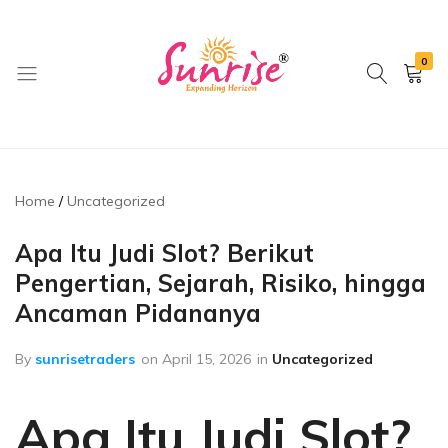
0
brwimpex
Home
Uncategorized
Apa Itu Judi Slot? Berikut
Pengertian, Sejarah, Risiko, hingga
Ancaman Pidananya
By
sunrisetraders
on
April 15, 2026
in
Uncategorized
Apa Itu Judi Slot?