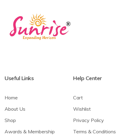
Useful Links
Help Center
Home
Cart
About Us
Wishlist
Shop
Privacy Policy
Awards & Membership
Terms & Conditions