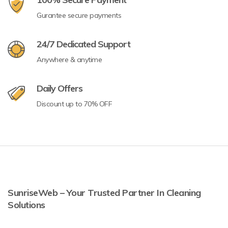
Gurantee secure payments
24/7 Dedicated Support
Anywhere & anytime
Daily Offers
Discount up to 70% OFF
SunriseWeb – Your Trusted Partner In Cleaning
Solutions