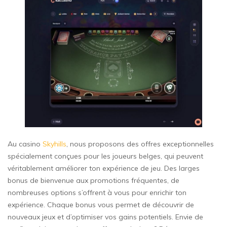
Au casino
Skyhills
, nous proposons des offres exceptionnelles
spécialement conçues pour les joueurs belges, qui peuvent
véritablement améliorer ton expérience de jeu. Des larges
bonus de bienvenue aux promotions fréquentes, de
nombreuses options s’offrent à vous pour enrichir ton
expérience. Chaque bonus vous permet de découvrir de
nouveaux jeux et d’optimiser vos gains potentiels. Envie de