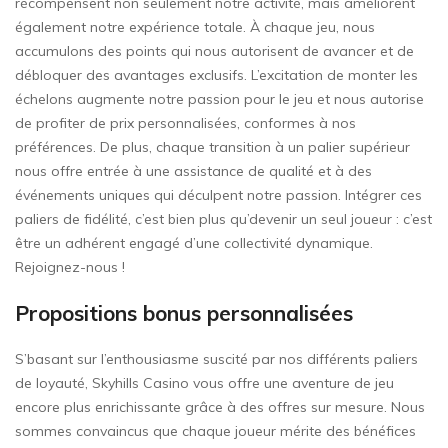
récompensent non seulement notre activité, mais améliorent
également notre expérience totale. À chaque jeu, nous
accumulons des points qui nous autorisent de avancer et de
débloquer des avantages exclusifs. L’excitation de monter les
échelons augmente notre passion pour le jeu et nous autorise
de profiter de prix personnalisées, conformes à nos
préférences. De plus, chaque transition à un palier supérieur
nous offre entrée à une assistance de qualité et à des
événements uniques qui déculpent notre passion. Intégrer ces
paliers de fidélité, c’est bien plus qu’devenir un seul joueur : c’est
être un adhérent engagé d’une collectivité dynamique.
Rejoignez-nous !
Propositions bonus personnalisées
S’basant sur l’enthousiasme suscité par nos différents paliers
de loyauté, Skyhills Casino vous offre une aventure de jeu
encore plus enrichissante grâce à des offres sur mesure. Nous
sommes convaincus que chaque joueur mérite des bénéfices