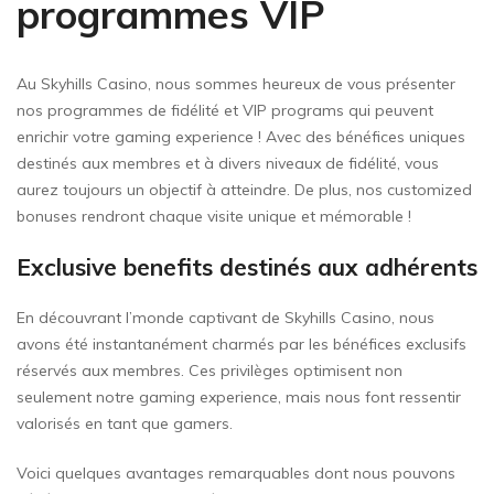
programmes VIP
Au Skyhills Casino, nous sommes heureux de vous présenter
nos programmes de fidélité et VIP programs qui peuvent
enrichir votre gaming experience ! Avec des bénéfices uniques
destinés aux membres et à divers niveaux de fidélité, vous
aurez toujours un objectif à atteindre. De plus, nos customized
bonuses rendront chaque visite unique et mémorable !
Exclusive benefits destinés aux adhérents
En découvrant l’monde captivant de Skyhills Casino, nous
avons été instantanément charmés par les bénéfices exclusifs
réservés aux membres. Ces privilèges optimisent non
seulement notre gaming experience, mais nous font ressentir
valorisés en tant que gamers.
Voici quelques avantages remarquables dont nous pouvons