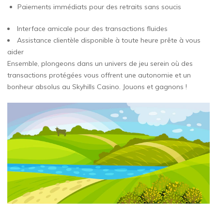
Paiements immédiats pour des retraits sans soucis
Interface amicale pour des transactions fluides
Assistance clientèle disponible à toute heure prête à vous
aider
Ensemble, plongeons dans un univers de jeu serein où des
transactions protégées vous offrent une autonomie et un
bonheur absolus au Skyhills Casino. Jouons et gagnons !