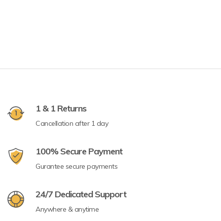
1 & 1 Returns
Cancellation after 1 day
100% Secure Payment
Gurantee secure payments
24/7 Dedicated Support
Anywhere & anytime