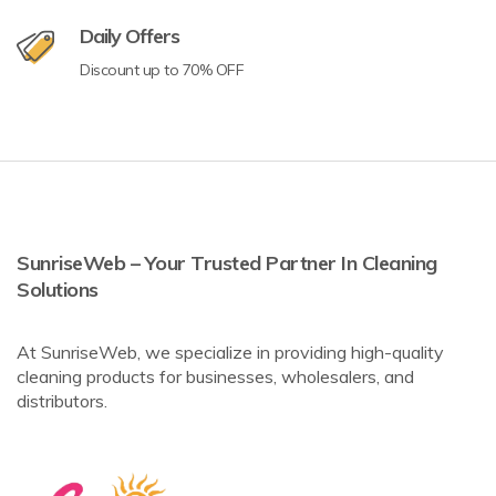
Daily Offers
Discount up to 70% OFF
SunriseWeb – Your Trusted Partner In Cleaning
Solutions
At SunriseWeb, we specialize in providing high-quality
cleaning products for businesses, wholesalers, and
distributors.