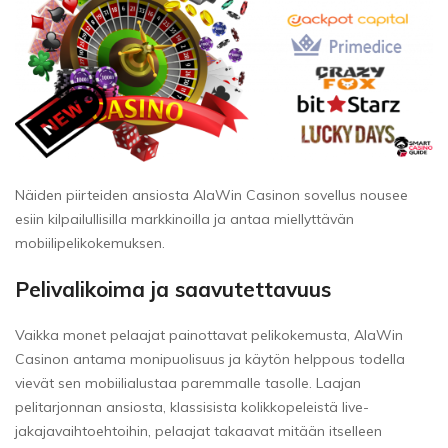
Näiden piirteiden ansiosta AlaWin Casinon sovellus nousee
esiin kilpailullisilla markkinoilla ja antaa miellyttävän
mobiilipelikokemuksen.
Pelivalikoima ja saavutettavuus
Vaikka monet pelaajat painottavat pelikokemusta, AlaWin
Casinon antama monipuolisuus ja käytön helppous todella
vievät sen mobiilialustaa paremmalle tasolle. Laajan
pelitarjonnan ansiosta, klassisista kolikkopeleistä live-
jakajavaihtoehtoihin, pelaajat takaavat mitään itselleen