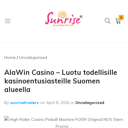
0
brwimpex
Home
Uncategorized
AlaWin Casino – Luotu todellisille
kasinoentusiasteille Suomen
alueella
By
sunrisetraders
on
April 8, 2026
in
Uncategorized