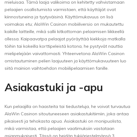
mieluisaa. Tämä laaja valikoima on kehitetty vahvistamaan
pelaajien osallistumista varmistaen, että käyttäjät ovat
kiinnostuneina ja tyytyväisinä. Käyttömukavuus on lisä
voimakas etu; AlaWin Casinon mobiiliversio on mukautettu
kaikille laitteille, mikä sallii kitkattoman pelaamisen liikkeellä
ollessa. Kaipaavatpa pelaajat pyöräyttää kiekkoja matkalla
töihin tai kokeilla korttipeleistä kotona, he pystyvät nauttia
mielipelejään vaivattomasti. Yhteenvetona AlaWin Casinon
omistautuminen pelien laajuuteen ja käyttömukavuuteen luo
siitä mainion vaihtoehdon mobiilipelaamisen fanille.
Asiakastuki ja -apu
Kun pelaajilla on haasteita tai tiedusteluja, he voivat turvautua
AlaWin Casinon sitoutuneeseen asiakastukitiimiin, joka antaa
pikaisesti ja tehokasta apua. Asiakastuki on monipuolista,
mikä varmistaa, että pelaajien vaatimuksiin vastataan
asianmukaisesti. Tässä on heidän tukijärjestelmänsä 3