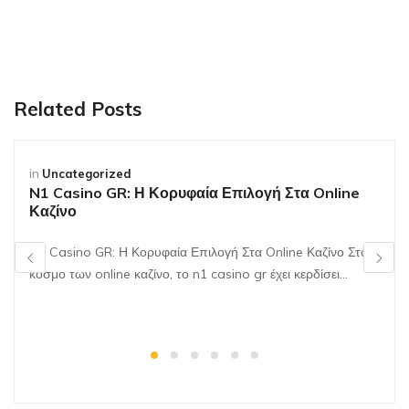
Related Posts
in
Uncategorized
N1 Casino GR: Η Κορυφαία Επιλογή Στα Online
Καζίνο
N1 Casino GR: Η Κορυφαία Επιλογή Στα Online Καζίνο Στον
κόσμο των online καζίνο, το n1 casino gr έχει κερδίσει…