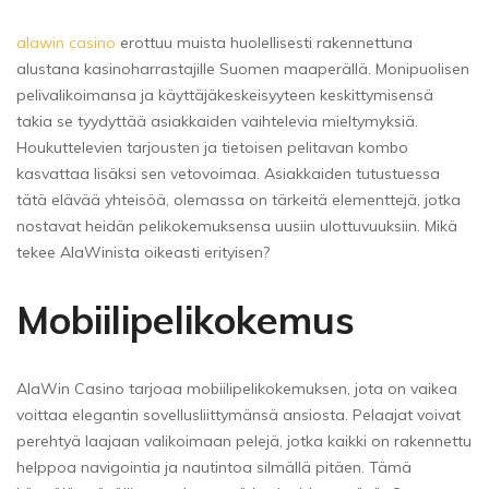
alawin casino
erottuu muista huolellisesti rakennettuna
alustana kasinoharrastajille Suomen maaperällä. Monipuolisen
pelivalikoimansa ja käyttäjäkeskeisyyteen keskittymisensä
takia se tyydyttää asiakkaiden vaihtelevia mieltymyksiä.
Houkuttelevien tarjousten ja tietoisen pelitavan kombo
kasvattaa lisäksi sen vetovoimaa. Asiakkaiden tutustuessa
tätä elävää yhteisöä, olemassa on tärkeitä elementtejä, jotka
nostavat heidän pelikokemuksensa uusiin ulottuvuuksiin. Mikä
tekee AlaWinista oikeasti erityisen?
Mobiilipelikokemus
AlaWin Casino tarjoaa mobiilipelikokemuksen, jota on vaikea
voittaa elegantin sovellusliittymänsä ansiosta. Pelaajat voivat
perehtyä laajaan valikoimaan pelejä, jotka kaikki on rakennettu
helppoa navigointia ja nautintoa silmällä pitäen. Tämä