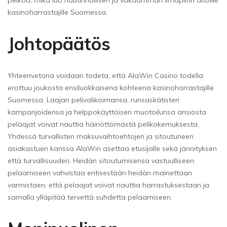
kasinoharrastajille Suomessa.
Johtopäätös
Yhteenvetona voidaan todeta, että AlaWin Casino todella
erottuu joukosta ensiluokkaisena kohteena kasinoharrastajille
Suomessa. Laajan pelivalikoimansa, runsaskätisten
kampanjoidensa ja helppokäyttöisen muotoilunsa ansiosta
pelaajat voivat nauttia häiriöttömästä pelikokemuksesta.
Yhdessä turvallisten maksuvaihtoehtojen ja sitoutuneen
asiakastuen kanssa AlaWin asettaa etusijalle sekä jännityksen
että turvallisuuden. Heidän sitoutumisensa vastuulliseen
pelaamiseen vahvistaa entisestään heidän mainettaan
varmistaen, että pelaajat voivat nauttia harrastuksestaan ja
samalla ylläpitää tervettä suhdetta pelaamiseen.