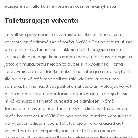
etusijalle samalla kun he iloitsevat kasinon elämyksistä.
Talletusrajojen valvonta
Turvallisen peliympäristön varmistamiseksi talletusrajojen
valvonta on äärimmäisen tärkeää AlaWin Casinon vastuullisen
pelaamisen käytännöissä. Tiukkojen talletusrajojen avulla
kasino tukee pelaajia kehittämään toimivia talletusstrategioita,
jotka on mukautettu heidän taloudellisiin kykyihinsä. Tämä
lähestymistapa edistää kulutuksen hallintaa ja antaa käyttäjille
tilaisuuden välttää mahdollista taloudellista kuormitusta
samalla, kun he nauttivat pelikokemuksestaan. Pelaajat voivat
asettaa päivittäisiä, viikoittaisia tai kuukausittaisia rajoituksia,
mikä vahvistaa tervettä suhdetta pelaamiseen. Nämä
toimenpiteet eivät ainoastaan tue yksilöllistä vastuuta, vaan
myös korostavat AlaWin Casinon omistautumista vastuullisen
peliyhteisön edistämiseen. Talletusrajojen avulla asiakkaat
voivat harrastaa lempipelejään ilman liiallisten menojen
pelkoa, mikä luo nautinnollisen ja vakaamman ilmapiirin aitoille