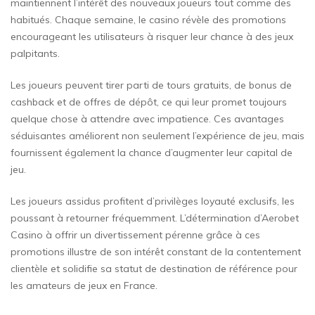
maintiennent l’intérêt des nouveaux joueurs tout comme des
habitués. Chaque semaine, le casino révèle des promotions
encourageant les utilisateurs à risquer leur chance à des jeux
palpitants.
Les joueurs peuvent tirer parti de tours gratuits, de bonus de
cashback et de offres de dépôt, ce qui leur promet toujours
quelque chose à attendre avec impatience. Ces avantages
séduisantes améliorent non seulement l’expérience de jeu, mais
fournissent également la chance d’augmenter leur capital de
jeu.
Les joueurs assidus profitent d’privilèges loyauté exclusifs, les
poussant à retourner fréquemment. L’détermination d’Aerobet
Casino à offrir un divertissement pérenne grâce à ces
promotions illustre de son intérêt constant de la contentement
clientèle et solidifie sa statut de destination de référence pour
les amateurs de jeux en France.