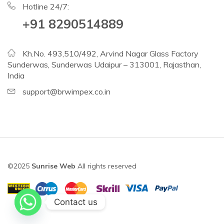
Hotline 24/7:
+91 8290514889
Kh.No. 493,510/492, Arvind Nagar Glass Factory
Sunderwas, Sunderwas Udaipur – 313001, Rajasthan,
India
support@brwimpex.co.in
©2025
Sunrise Web
All rights reserved
Contact us