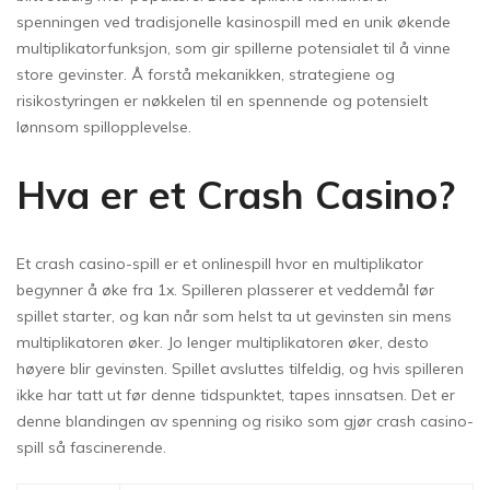
spenningen ved tradisjonelle kasinospill med en unik økende
multiplikatorfunksjon, som gir spillerne potensialet til å vinne
store gevinster. Å forstå mekanikken, strategiene og
risikostyringen er nøkkelen til en spennende og potensielt
lønnsom spillopplevelse.
Hva er et Crash Casino?
Et crash casino-spill er et onlinespill hvor en multiplikator
begynner å øke fra 1x. Spilleren plasserer et veddemål før
spillet starter, og kan når som helst ta ut gevinsten sin mens
multiplikatoren øker. Jo lenger multiplikatoren øker, desto
høyere blir gevinsten. Spillet avsluttes tilfeldig, og hvis spilleren
ikke har tatt ut før denne tidspunktet, tapes innsatsen. Det er
denne blandingen av spenning og risiko som gjør crash casino-
spill så fascinerende.