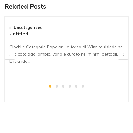
Related Posts
in
Uncategorized
Untitled
Giochi e Categorie Popolari La forza di Winnita risiede nel
suo catalogo: ampio, vario e curato nei minimi dettagli.
Entrando…