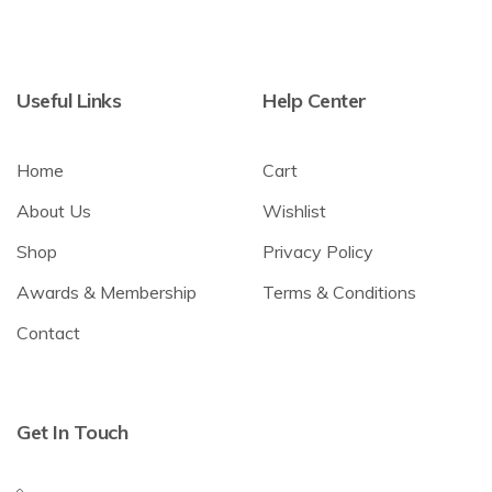
Useful Links
Help Center
Home
Cart
About Us
Wishlist
Shop
Privacy Policy
Awards & Membership
Terms & Conditions
Contact
Get In Touch