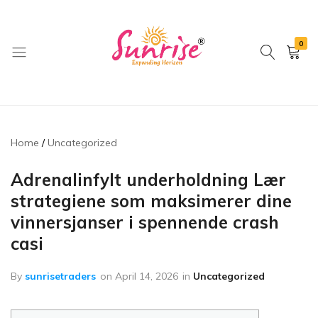
0
brwimpex
Home
Uncategorized
Adrenalinfylt underholdning Lær
strategiene som maksimerer dine
vinnersjanser i spennende crash
casi
By
sunrisetraders
on
April 14, 2026
in
Uncategorized