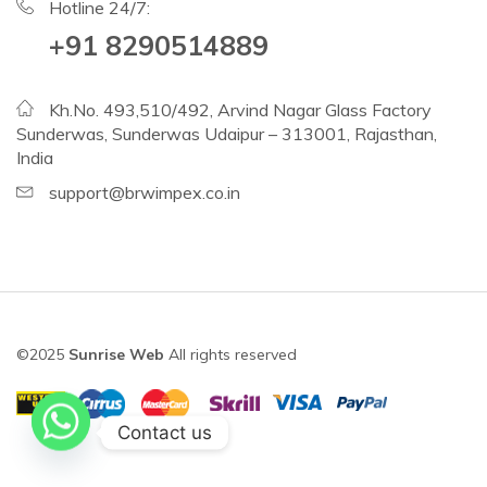
Hotline 24/7:
+91 8290514889
Kh.No. 493,510/492, Arvind Nagar Glass Factory
Sunderwas, Sunderwas Udaipur – 313001, Rajasthan,
India
support@brwimpex.co.in
©2025
Sunrise Web
All rights reserved
Contact us