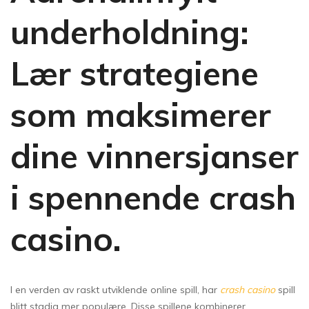
underholdning:
Lær strategiene
som maksimerer
dine vinnersjanser
i spennende crash
casino.
I en verden av raskt utviklende online spill, har
crash casino
spill
blitt stadig mer populære. Disse spillene kombinerer