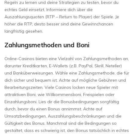
Regeln zu lernen und deine Strategien zu testen, bevor du
echtes Geld einsetzt. Informiere dich über die
Auszahlungsquoten (RTP – Return to Player) der Spiele. Je
höher die RTP, desto besser sind deine Gewinnchancen
langfristig gesehen.
Zahlungsmethoden und Boni
Online-Casinos bieten eine Vielzahl von Zahlungsmethoden an,
darunter Kreditkarten, E-Wallets (z.B. PayPal, Skrill, Neteller)
und Banküberweisungen. Wähle eine Zahlungsmethode, die für
dich sicher und bequem ist. Achte auf mögliche Gebühren und
Bearbeitungszeiten. Viele Casinos locken neue Spieler mit
attraktiven Boni, wie Willkommensboni, Freispielen oder
Einzahlungsboni. Lies dir die Bonusbedingungen sorgfältig
durch, bevor du einen Bonus annimmst. Achte auf
Umsatzbedingungen, Auszahlungsbeschränkungen und die
Gültigkeit des Bonus. Manchmal sind die Bedingungen so
gestaltet, dass es schwierig ist, den Bonus tatsächlich in echtes