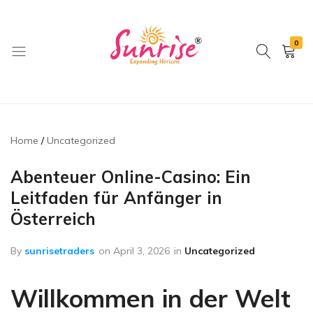
0
brwimpex
Home
Uncategorized
Abenteuer Online-Casino: Ein
Leitfaden für Anfänger in
Österreich
By
sunrisetraders
on
April 3, 2026
in
Uncategorized
Willkommen in der Welt