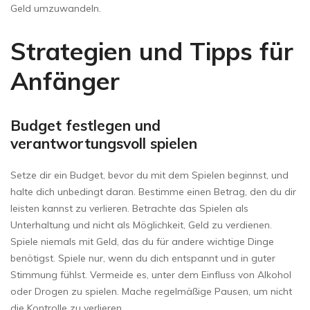
Geld umzuwandeln.
Strategien und Tipps für
Anfänger
Budget festlegen und
verantwortungsvoll spielen
Setze dir ein Budget, bevor du mit dem Spielen beginnst, und
halte dich unbedingt daran. Bestimme einen Betrag, den du dir
leisten kannst zu verlieren. Betrachte das Spielen als
Unterhaltung und nicht als Möglichkeit, Geld zu verdienen.
Spiele niemals mit Geld, das du für andere wichtige Dinge
benötigst. Spiele nur, wenn du dich entspannt und in guter
Stimmung fühlst. Vermeide es, unter dem Einfluss von Alkohol
oder Drogen zu spielen. Mache regelmäßige Pausen, um nicht
die Kontrolle zu verlieren.