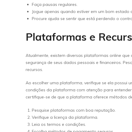
Faça pausas regulares.
Jogue apenas quando estiver em um bom estado de
Procure ajuda se sentir que está perdendo o contro
Plataformas e Recurs
Atualmente, existem diversas plataformas online que o
segurança de seus dados pessoais e financeiros. Pes
recursos.
Ao escolher uma plataforma, verifique se ela possui 
condições da plataforma com atenção para entender as
certifique-se de que a plataforma oferece métodos 
Pesquise plataformas com boa reputação.
Verifique a licença da plataforma.
Leia os termos e condições.
Escolha métodos de pagamento seguros.