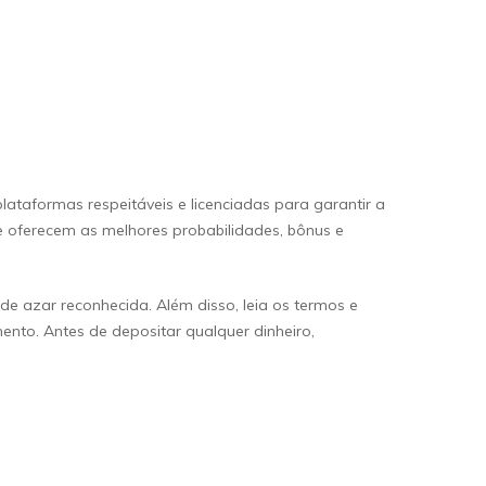
lataformas respeitáveis e licenciadas para garantir a
e oferecem as melhores probabilidades, bônus e
de azar reconhecida. Além disso, leia os termos e
nto. Antes de depositar qualquer dinheiro,