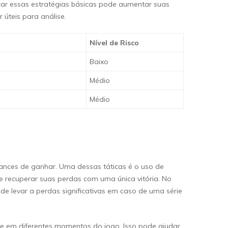
icar essas estratégias básicas pode aumentar suas
 úteis para análise.
Nível de Risco
Baixo
Médio
Médio
ances de ganhar. Uma dessas táticas é o uso de
 recuperar suas perdas com uma única vitória. No
ode levar a perdas significativas em caso de uma série
a e em diferentes momentos do jogo. Isso pode ajudar