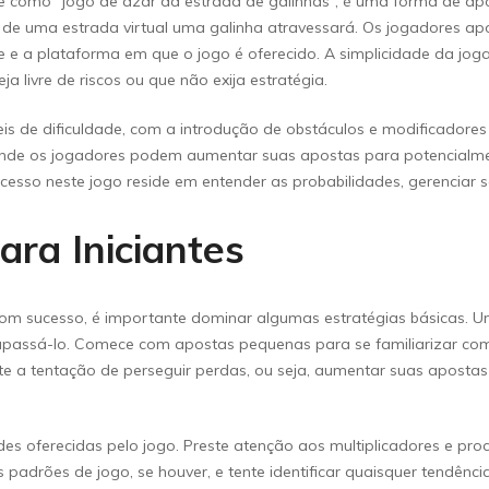
nte como “jogo de azar da estrada de galinhas”, é uma forma de ap
do de uma estrada virtual uma galinha atravessará. Os jogadores a
e a plataforma em que o jogo é oferecido. A simplicidade da joga
a livre de riscos ou que não exija estratégia.
veis de dificuldade, com a introdução de obstáculos e modificadore
”, onde os jogadores podem aumentar suas apostas para potencia
cesso neste jogo reside em entender as probabilidades, gerenciar seu
ara Iniciantes
m sucesso, é importante dominar algumas estratégias básicas. Uma
apassá-lo. Comece com apostas pequenas para se familiarizar com
e a tentação de perseguir perdas, ou seja, aumentar suas apostas 
ades oferecidas pelo jogo. Preste atenção aos multiplicadores e p
s padrões de jogo, se houver, e tente identificar quaisquer tendên