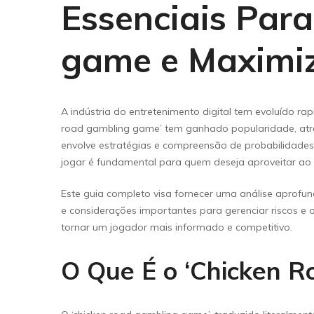
Essenciais Par
game e Maximiz
A indústria do entretenimento digital tem evoluído ra
road gambling game’ tem ganhado popularidade, atrain
envolve estratégias e compreensão de probabilidade
jogar é fundamental para quem deseja aproveitar ao
Este guia completo visa fornecer uma análise aprofun
e considerações importantes para gerenciar riscos e 
tornar um jogador mais informado e competitivo.
O Que É o ‘Chicken 