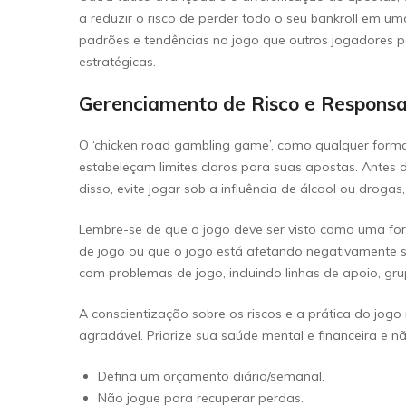
a reduzir o risco de perder todo o seu bankroll em u
padrões e tendências no jogo que outros jogadores 
estratégicas.
Gerenciamento de Risco e Responsa
O ‘chicken road gambling game’, como qualquer forma 
estabeleçam limites claros para suas apostas. Antes
disso, evite jogar sob a influência de álcool ou drog
Lembre-se de que o jogo deve ser visto como uma for
de jogo ou que o jogo está afetando negativamente su
com problemas de jogo, incluindo linhas de apoio, gru
A conscientização sobre os riscos e a prática do jog
agradável. Priorize sua saúde mental e financeira e n
Defina um orçamento diário/semanal.
Não jogue para recuperar perdas.