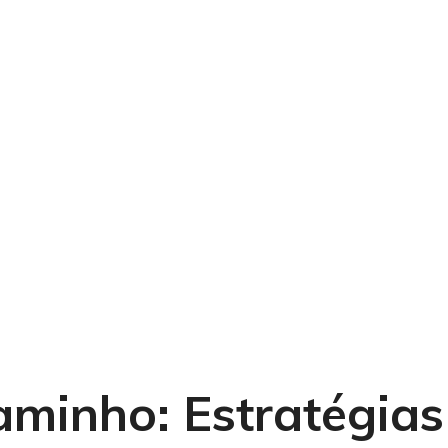
minho: Estratégias