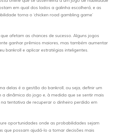
osta online que se assemelha a um jogo de habilidade
postam em qual dos lados a galinha escolherá, e as
bilidade torna o ‘chicken road gambling game’
s que afetam as chances de sucesso. Alguns jogos
lmente ganhar prêmios maiores, mas também aumentar
 bankroll e aplicar estratégias inteligentes.
 delas é a gestão do bankroll, ou seja, definir um
 a dinâmica do jogo e, à medida que se sentir mais
na tentativa de recuperar o dinheiro perdido em
rocure oportunidades onde as probabilidades sejam
cias que possam ajudá-lo a tomar decisões mais