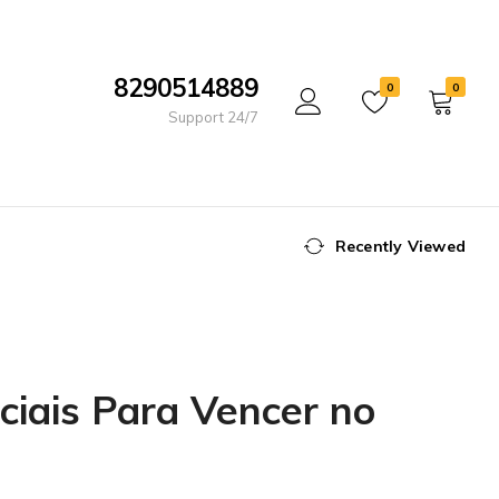
8290514889
0
0
Support 24/7
Recently Viewed
ciais Para Vencer no