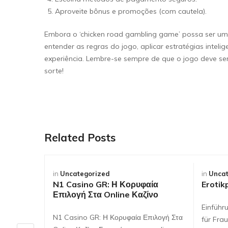
Aproveite bônus e promoções (com cautela).
Embora o ‘chicken road gambling game’ possa ser uma
entender as regras do jogo, aplicar estratégias intel
experiência. Lembre-se sempre de que o jogo deve se
sorte!
Related Posts
in
Uncategorized
in
Uncat
N1 Casino GR: Η Κορυφαία
Erotik
Επιλογή Στα Online Καζίνο
Einführ
N1 Casino GR: Η Κορυφαία Επιλογή Στα
für Frau