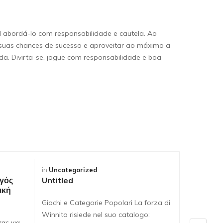
 abordá-lo com responsabilidade e cautela. Ao
ar suas chances de sucesso e aproveitar ao máximo a
a. Divirta-se, jogue com responsabilidade e boa
in
Uncategorized
in
Uncateg
γός
Untitled
Untitled
ική
Giochi e Categorie Popolari La forza di
Giochi e C
Winnita risiede nel suo catalogo:
Winnita ri
ας για