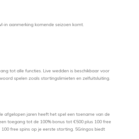
owl-in aanmerking komende seizoen komt.
ang tot alle functies. Live wedden is beschikbaar voor
rd spelen zoals stortingslimieten en zelfuitsluiting.
 de afgelopen jaren heeft het spel een toename van de
eteen toegang tot de 100% bonus tot €500 plus 100 free
100 free spins op je eerste storting. 5Gringos biedt