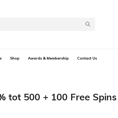
s
Shop
Awards & Membership
Contact Us
% tot 500 + 100 Free Spins