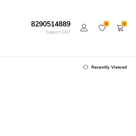
8290514889
0
0
Support 24/7
Recently Viewed