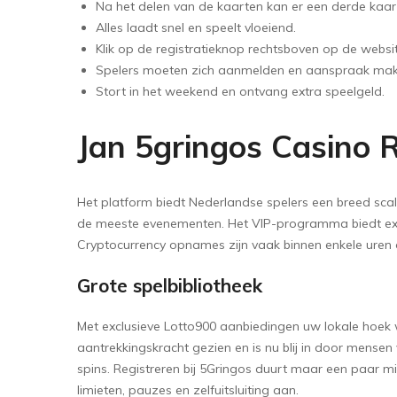
Na het delen van de kaarten kan er een derde kaa
Alles laadt snel en speelt vloeiend.
Klik op de registratieknop rechtsboven op de websit
Spelers moeten zich aanmelden en aanspraak make
Stort in het weekend en ontvang extra speelgeld.
Jan 5gringos Casino 
Het platform biedt Nederlandse spelers een breed scala
de meeste evenementen. Het VIP-programma biedt extra 
Cryptocurrency opnames zijn vaak binnen enkele uren o
Grote spelbibliotheek
Met exclusieve Lotto900 aanbiedingen uw lokale hoek w
aantrekkingskracht gezien en is nu blij in door mensen
spins. Registreren bij 5Gringos duurt maar een paar min
limieten, pauzes en zelfuitsluiting aan.