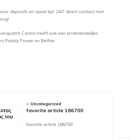
voor deposits en speel tijd. 24/7 direct contact met
 nog!
 Sasquatch Casino heeft ook een kindvriendelijke
ers Paddy Power en Betfair.
in
Uncategorized
in
Uncateg
λυτος
favorite article 186700
Online vs
ς του
Spielaut
entschei
favorite article 186700
Kenner