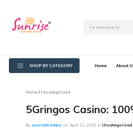
brwimpex
Home
About U
SHOP BY CATEGORY
Bathroom Wipers
Home
Uncategorized
Cotton/Thread Mop
5Gringos Casino: 100
Crystal Mop Sponge Reffil
Dry Mop
By
sunrisetraders
on
April 12, 2026
in
Uncategorized