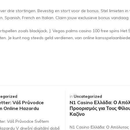
er drie stortingen. Bevestig en stort voor de bonus. Stel limieten in 
an, Spanish, French en Italian. Claim jouw exclusieve bonus vandaag
artspellen zoals blackjack, J. Vegas palms casino 100 free spins Het
rten. Je kunt nog steeds geld verdienen, van online kansspelaanbied
egorized
in
Uncategorized
tter: Váš Průvodce
N1 Casino Ελλάδα: Ο Από
m Online Hazardu
Προορισμός για Τους Φίλου
Καζίνο
ter: Váš Průvodce Světem
N1 Casino Ελλάδα: Ο Απόλυτος
Hazardu V dnešní digitální době