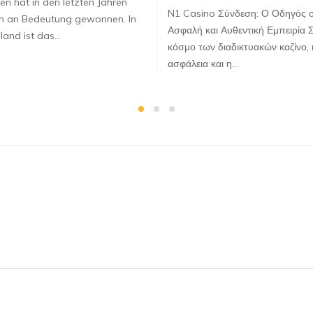
en hat in den letzten Jahren
N1 Casino Σύνδεση: Ο Οδηγός σ
ch an Bedeutung gewonnen. In
Ασφαλή και Αυθεντική Εμπειρία 
land ist das…
κόσμο των διαδικτυακών καζίνο, 
ασφάλεια και η…