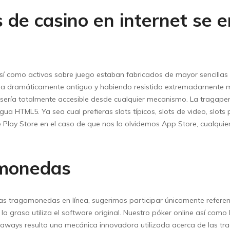
 de casino en internet se 
s así­ como activas sobre juego estaban fabricados de mayor sencill
ea dramáticamente antiguo y habiendo resistido extremadamente mal 
, sería totalmente accesible desde cualquier mecanismo. La tragape
ua HTML5. Ya sea cual prefieras slots típicos, slots de video, slots 
ay Store en el caso de que nos lo olvidemos App Store, cualquier ju
amonedas
las tragamonedas en línea, sugerimos participar únicamente refere
la grasa utiliza el software original. Nuestro póker online así­ co
aways resulta una mecánica innovadora utilizada acerca de las tra