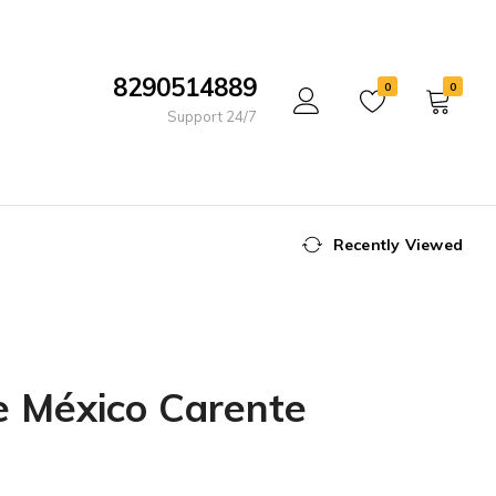
8290514889
0
0
Support 24/7
Recently Viewed
e México Carente