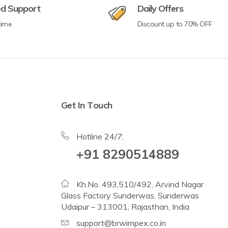
ed Support
Daily Offers
time
Discount up to 70% OFF
Get In Touch
Hotline 24/7:
+91 8290514889
Kh.No. 493,510/492, Arvind Nagar
Glass Factory Sunderwas, Sunderwas
Udaipur – 313001, Rajasthan, India
support@brwimpex.co.in