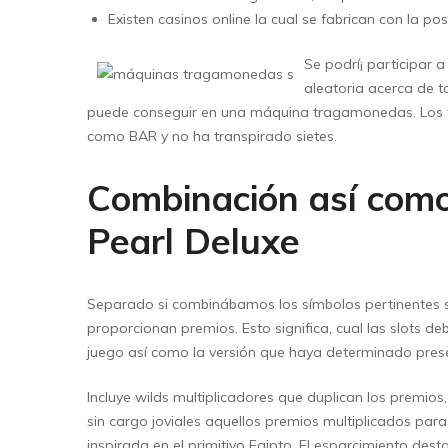
Existen casinos online la cual se fabrican con la p
Se podrí¡ participar 
aleatoria acerca de t
puede conseguir en una máquina tragamonedas. Los tra
como BAR y no ha transpirado sietes.
Combinación así­ como
Pearl Deluxe
Separado si combinábamos los símbolos pertinentes s
proporcionan premios. Esto significa, cual las slots d
juego así­ como la versión que haya determinado pres
Incluye wilds multiplicadores que duplican los premios
sin cargo joviales aquellos premios multiplicados para
inspirada en el primitivo Egipto. El esparcimiento des