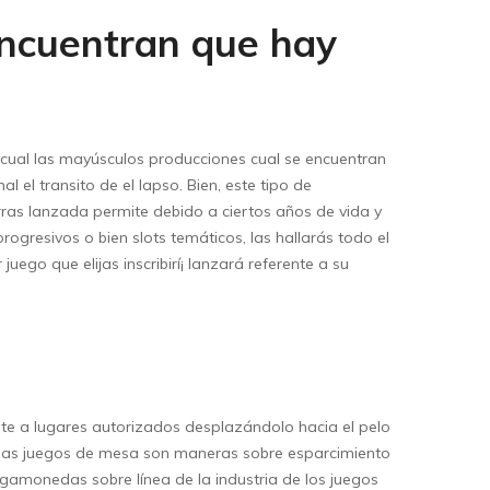
encuentran que hay
as cual las mayúsculos producciones cual se encuentran
el transito de el lapso. Bien, este tipo de
rras lanzada permite debido a ciertos años de vida y
progresivos o bien slots temáticos, las hallarás todo el
ego que elijas inscribirí¡ lanzará referente a su
nte a lugares autorizados desplazándolo hacia el pelo
mo las juegos de mesa son maneras sobre esparcimiento
gamonedas sobre línea de la industria de los juegos