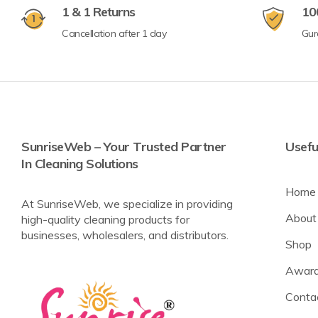
1 & 1 Returns
10
Cancellation after 1 day
Gur
SunriseWeb – Your Trusted Partner
Usefu
In Cleaning Solutions
Home
At SunriseWeb, we specialize in providing
About
high-quality cleaning products for
businesses, wholesalers, and distributors.
Shop
Award
Conta