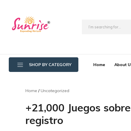
brwimpex
Home
About U
SHOP BY CATEGORY
Bathroom Wipers
Home
Uncategorized
Cotton/Thread Mop
+21,000 Juegos sobre
Crystal Mop Sponge Reffil
registro
Dry Mop