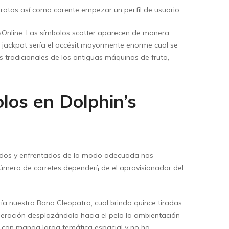
aratos así­ como carente empezar un perfil de usuario.
tsOnline. Las símbolos scatter aparecen de manera
r jackpot serí­a el accésit mayormente enorme cual se
 tradicionales de los antiguas máquinas de fruta,
los en Dolphin’s
nados y enfrentados de la modo adecuada nos
 número de carretes dependerí¡ de el aprovisionador del
í­a nuestro Bono Cleopatra, cual brinda quince tiradas
muneración desplazándolo hacia el pelo la ambientación
ar, con manga larga temática espacial y no ha