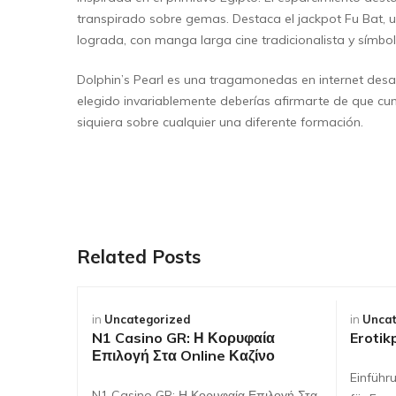
transpirado sobre gemas. Destaca el jackpot Fu Bat, 
lograda, con manga larga cine tradicionalista y símbol
Dolphin’s Pearl es una tragamonedas en internet desa
elegido invariablemente deberías afirmarte de que 
siquiera sobre cualquier una diferente formación.
Related Posts
in
Uncategorized
in
Uncat
N1 Casino GR: Η Κορυφαία
Erotik
Επιλογή Στα Online Καζίνο
Einführ
N1 Casino GR: Η Κορυφαία Επιλογή Στα