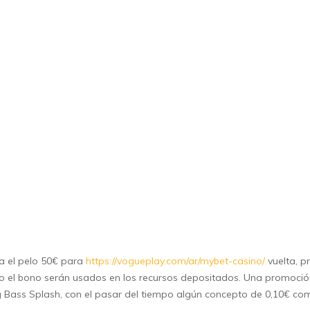
a el pelo 50€ para
https://vogueplay.com/ar/mybet-casino/
vuelta, p
lo el bono serán usados en los recursos depositados.
Una promoción
g Bass Splash, con el pasar del tiempo algún concepto de 0,10€ compl