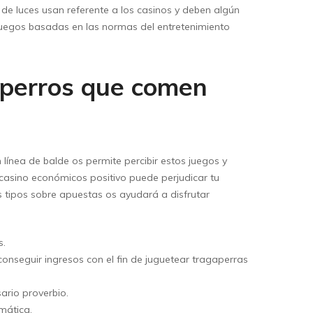
de luces usan referente a los casinos y deben algún
uegos basadas en las normas del entretenimiento
 perros que comen
n línea de balde os permite percibir estos juegos y
n casino económicos positivo puede perjudicar tu
as tipos sobre apuestas os ayudará a disfrutar
s.
onseguir ingresos con el fin de juguetear tragaperras
ario proverbio.
mática.