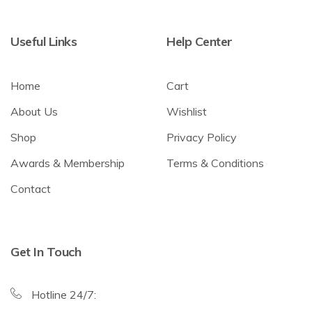
Useful Links
Help Center
Home
Cart
About Us
Wishlist
Shop
Privacy Policy
Awards & Membership
Terms & Conditions
Contact
Get In Touch
Hotline 24/7: