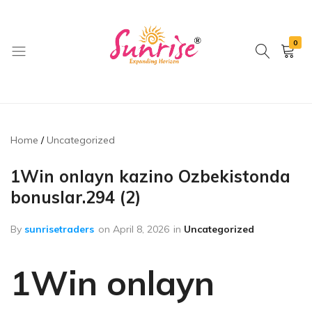
0
brwimpex
Home
Uncategorized
1Win onlayn kazino Ozbekistonda
bonuslar.294 (2)
By
sunrisetraders
on
April 8, 2026
in
Uncategorized
1Win onlayn