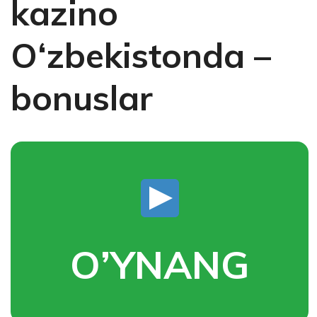
kazino
O‘zbekistonda –
bonuslar
O’YNANG