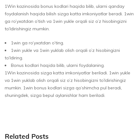
1Win kazinosida bonus kodlari haqida bilib, ularni qanday
foydalanish haqida bilish sizga katta imkoniyatlar beradi. 1win
ga ro’yxatdan o’tish va 1win yukle orqali siz o’z hisobingizni
to’ldirishingiz mumkin.
1win ga ro’yxatdan o’ting.
1win yukle va 1win yuklab olish orqali o’z hisobingizni
to’ldiring.
Bonus kodlari haqida bilib, ularni foydalaning.
1Win kazinosida sizga katta imkoniyatlar beriladi. 1win yukle
va 1win yuklab olish orqali siz o’z hisobingizni to’ldirishingiz
mumkin. 1win bonus kodlari sizga qo’shimcha pul beradi,
shuningdek, sizga bepul aylanishlar ham beriladi.
Related Posts