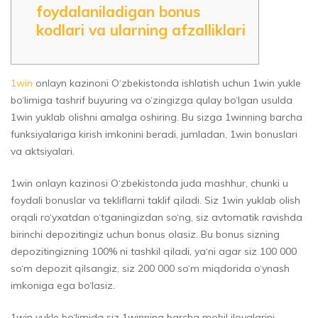
foydalaniladigan bonus
kodlari va ularning afzalliklari
1win
onlayn kazinoni O‘zbekistonda ishlatish uchun 1win yukle
bo‘limiga tashrif buyuring va o‘zingizga qulay bo‘lgan usulda
1win yuklab olishni amalga oshiring. Bu sizga 1winning barcha
funksiyalariga kirish imkonini beradi, jumladan, 1win bonuslari
va aktsiyalari.
1win onlayn kazinosi O‘zbekistonda juda mashhur, chunki u
foydali bonuslar va tekliflarni taklif qiladi. Siz 1win yuklab olish
orqali ro‘yxatdan o‘tganingizdan so‘ng, siz avtomatik ravishda
birinchi depozitingiz uchun bonus olasiz. Bu bonus sizning
depozitingizning 100% ni tashkil qiladi, ya‘ni agar siz 100 000
so‘m depozit qilsangiz, siz 200 000 so‘m miqdorida o‘ynash
imkoniga ega bo‘lasiz.
1win yukle bo‘limida siz 1winning barcha mobil ilovalarini