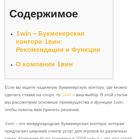
Содержимое
1win – Букмекерская
контора 1вин:
Рекомендации и Функции
О компании 1вин
Если вы ищете надежную букмекерскую контору, где можно
сделать ставки на спорт, то
1win
– ваш выбор. В этой статье
мы рассмотрим основные преимущества и функции 1win,
чтобы помочь вам принять решение.
1win – это международная букмекерская контора, которая
предлагает широкий спектр услуг для игроков из различных
стран. Компания была основана в 2018 году и с тех пор стала