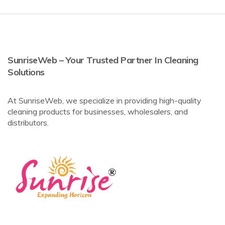
SunriseWeb – Your Trusted Partner In Cleaning
Solutions
At SunriseWeb, we specialize in providing high-quality
cleaning products for businesses, wholesalers, and
distributors.