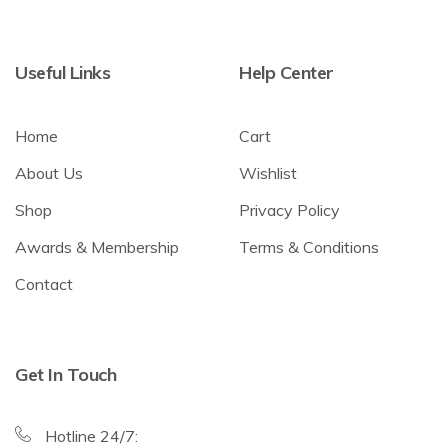
Useful Links
Help Center
Home
Cart
About Us
Wishlist
Shop
Privacy Policy
Awards & Membership
Terms & Conditions
Contact
Get In Touch
Hotline 24/7: