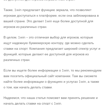
Также, 1win предлагает функцию зеркала, что позволяет
игрокам доступаться к платформе, если она заблокирована в
вашей стране. Это делает 1win еще более доступной для
игроков из различных стран.
В целом, 1win – это отличная выбор для игроков, которые
ищут надежную букмекерскую контору, где можно сделать
ставки на спорт. Компания предлагает широкий спектр услуг и
функций, которые делают ее доступной для игроков из
различных стран.
Если вы ищете более информации о 1win, то мы рекомендуем
вам посетить официальный сайт компании. Там вы сможете
найти более информации о функциях и услугах 1win, а также
о том, как начать делать ставки.
Надеемся, что наша статья поможет вам принять решение и
начать делать ставки на спорт с 1win.