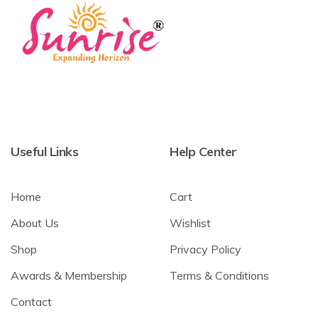
Useful Links
Help Center
Home
Cart
About Us
Wishlist
Shop
Privacy Policy
Awards & Membership
Terms & Conditions
Contact