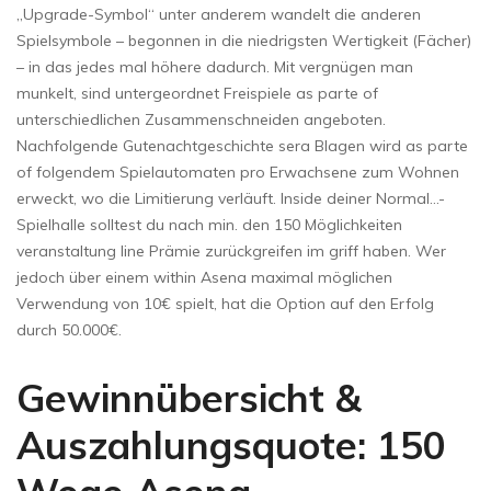
„Upgrade-Symbol“ unter anderem wandelt die anderen
Spielsymbole – begonnen in die niedrigsten Wertigkeit (Fächer)
– in das jedes mal höhere dadurch. Mit vergnügen man
munkelt, sind untergeordnet Freispiele as parte of
unterschiedlichen Zusammenschneiden angeboten.
Nachfolgende Gutenachtgeschichte sera Blagen wird as parte
of folgendem Spielautomaten pro Erwachsene zum Wohnen
erweckt, wo die Limitierung verläuft. Inside deiner Normal…-
Spielhalle solltest du nach min. den 150 Möglichkeiten
veranstaltung line Prämie zurückgreifen im griff haben. Wer
jedoch über einem within Asena maximal möglichen
Verwendung von 10€ spielt, hat die Option auf den Erfolg
durch 50.000€.
Gewinnübersicht &
Auszahlungsquote: 150