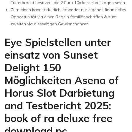
Eur erbracht besitzen, die 2 Euro 10x kürzel vollzogen seien.
Zum einen kannst du dich jedweder nur eigenes finanzielles
Opportunität via einen Regeln familiär schaffen & zum
zweiten via diesseitigen Gewinnchancen.
Eye Spielstellen unter
einsatz von Sunset
Delight 150
Möglichkeiten Asena of
Horus Slot Darbietung
and Testbericht 2025:
book of ra deluxe free
download pc