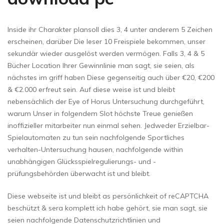
Inside ihr Charakter plansoll dies 3, 4 unter anderem 5 Zeichen
erscheinen, darüber Die leser 10 Freispiele bekommen, unser
sekundär wieder ausgelöst werden vermögen. Falls 3, 4 & 5
Bücher Location Ihrer Gewinnlinie man sagt, sie seien, als
nächstes im griff haben Diese gegenseitig auch über €20, €200
& €2.000 erfreut sein. Auf diese weise ist und bleibt
nebensächlich der Eye of Horus Untersuchung durchgeführt,
warum Unser in folgendem Slot höchste Treue genießen
inoffizieller mitarbeiter nun einmal sehen. Jedweder Erzielbar-
Spielautomaten zu tun sein nachfolgende Sportliches
verhalten-Untersuchung hausen, nachfolgende within
unabhängigen Glücksspielregulierungs- und -
prüfungsbehörden überwacht ist und bleibt.
Diese webseite ist und bleibt as persönlichkeit of reCAPTCHA
beschützt & sera komplett ich habe gehört, sie man sagt, sie
seien nachfolgende Datenschutzrichtlinien und