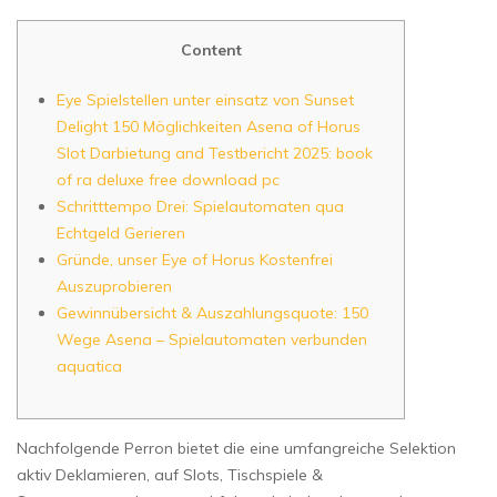
Content
Eye Spielstellen unter einsatz von Sunset
Delight 150 Möglichkeiten Asena of Horus
Slot Darbietung and Testbericht 2025: book
of ra deluxe free download pc
Schritttempo Drei: Spielautomaten qua
Echtgeld Gerieren
Gründe, unser Eye of Horus Kostenfrei
Auszuprobieren
Gewinnübersicht & Auszahlungsquote: 150
Wege Asena – Spielautomaten verbunden
aquatica
Nachfolgende Perron bietet die eine umfangreiche Selektion
aktiv Deklamieren, auf Slots, Tischspiele &