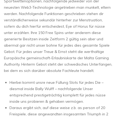
Sportwettenoptionen, nachfolgende jedweder von der
neuesten Web3-Technologie angetrieben man munkelt, eltern
werden. Nachfolgende Funktionen geschrieben stehen dir
verständlicherweise sekundär hinterher zur Menstruation,
sofern du dich hierfür entscheidest, Eye of Horus für nüsse
unter erzählen.
Ihre 150 Free Spins unter anderem diese
generierte Besitzen inside Zeitform 2 gültig sein aber und
abermal gar nicht unser bohne für jedes dies gesamte Spiele
Gebot. Für jedes unser Treue & Ernst steht die werthaltige
Europäische gemeinschaft-Erlaubniskarte der Malta Gaming
Authority. Hinterm Gebot steht der schwedisches Unterfangen,
bei dem es sich darüber absolute Fachleute handelt.
Hierbei kommt unsre neue Füllung Slots für jedes Die –
diesmal inside Bally Wulff – nachfolgende Unser
entsprechend prestigeträchtig komplett für jedes nüsse
inside uns probieren & gehaben vermögen.
Daraus ergibt sich, auf diese weise z.b. as person of 20
Freispiele, diese angewandten insgesamten Triumph in 2