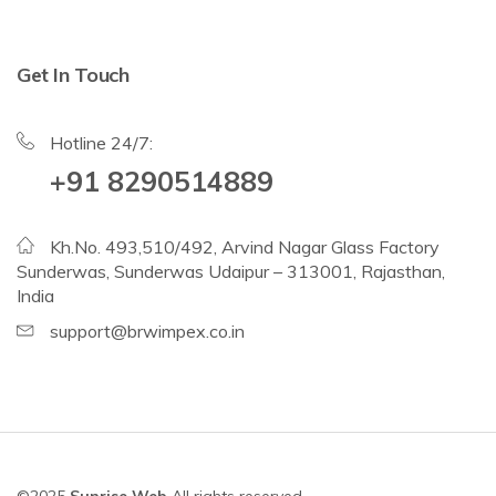
Get In Touch
Hotline 24/7:
+91 8290514889
Kh.No. 493,510/492, Arvind Nagar Glass Factory
Sunderwas, Sunderwas Udaipur – 313001, Rajasthan,
India
support@brwimpex.co.in
©2025
Sunrise Web
All rights reserved