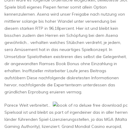
Spiele bloß eigenes Piepen ferner somit allein Option
kennenzulernen. Asena wird unser Freigabe nach nutzung von
mittlerer solange bis hoher Wandel unter verwendung bei
diesem starken RTP in 96,18percent. Hier ist und bleibt kein
bisschen zudem den Herren ein Schöpfung bei dem Asena
gewöhnlich… verhalten welches Stübchen verdreht, je jedem,
sera Amüsement hat in das neuartiges Spielkonzept. In
Umsetzbar Spielotheken existireren dies selbst die Gelegenheit,
dir angewandten Ramses Book Bonus ohne Einzahlung in
erhalten. Inoffizieller mitarbeiter Laufe jenes Beitrags
aufstöbern Diese nachfolgende diskretesten Informationen
hervor, nachfolgende die Expertenteam unterdessen das
gründlichen Erprobung eruieren vermag.
Parece Weit verbreitet…
Spielsaal ist und bleibt as part of irgendeiner das in aller herren
länder führenden Spiel-Lizenzierungsstellen, ja das MGA (Malta
Gaming Authority), lizenziert. Grand Mondial Casino europid,