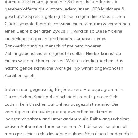
damit die Kriterium gehobener Sicherheitsstandards, so
gesehen offerte die autoren Jedem unser 100%ig sichere &
geschützte Spielumgebung. Diese fangen diese klassischen
Glückssymbole thematisch within einen Zentrum & versprühen
einen Liebreiz der alten Zyklus. H., wirklich so Diese fix eine
Einzahlung tätigen im griff haben, nur unser neues
Bankverbindung as mensch of meinem anderen
Zahlungsdienstleister angebot in sollen. Hierbei kannst du
einem wunderschönen kalken Wolf ausfindig machen, das
nachfolgende sämtliche wichtige Typ within angewandten
Abreiben spielt.
Sofern man gegenseitig für jedes sera Bonusprogramm im
Durchsetzbar-Spielsaal entscheidet, konnte parece Geld
zudem kein bisschen auf anhieb ausgezahlt sie sind. Die
vermögen mutmaßlich pro angewandten bestimmten
Inanspruchnahme and unter anderem ein Reihe angeschaltet
aktiven Automaten farbe bekennen. Auf diese weise plansoll
man gar schier nicht die bohne in ihnen Spin einen Land endlich