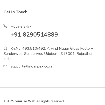
Get In Touch
Hotline 24/7:
+91 8290514889
Kh.No. 493,510/492, Arvind Nagar Glass Factory
Sunderwas, Sunderwas Udaipur – 313001, Rajasthan,
India
support@brwimpex.co.in
©2025
Sunrise Web
All rights reserved