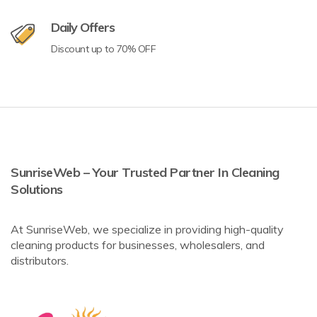
Daily Offers
Discount up to 70% OFF
SunriseWeb – Your Trusted Partner In Cleaning
Solutions
At SunriseWeb, we specialize in providing high-quality
cleaning products for businesses, wholesalers, and
distributors.