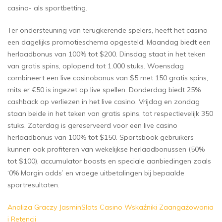
casino- als sportbetting.
Ter ondersteuning van terugkerende spelers, heeft het casino
een dagelijks promotieschema opgesteld. Maandag biedt een
herlaadbonus van 100% tot $200. Dinsdag staat in het teken
van gratis spins, oplopend tot 1.000 stuks. Woensdag
combineert een live casinobonus van $5 met 150 gratis spins,
mits er €50 is ingezet op live spellen. Donderdag biedt 25%
cashback op verliezen in het live casino. Vrijdag en zondag
staan beide in het teken van gratis spins, tot respectievelijk 350
stuks. Zaterdag is gereserveerd voor een live casino
herlaadbonus van 100% tot $150. Sportsbook gebruikers
kunnen ook profiteren van wekelijkse herlaadbonussen (50%
tot $100), accumulator boosts en speciale aanbiedingen zoals
‘0% Margin odds’ en vroege uitbetalingen bij bepaalde
sportresultaten.
Analiza Graczy JasminSlots Casino Wskaźniki Zaangażowania
i Retencji