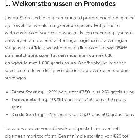
1. Welkomstbonussen en Promoties
JasmijnSlots biedt een gestructureerd promotieaanbod, gericht
op zowel nieuwe als terugkerende spelers. Het primaire
welkomstpakket voor casinospelers is een meerlagig systeem,
ontworpen om de eerste stortingen significant te verhogen.
Volgens de officiële website omvat dit pakket tot wel
350%
aan matchbonussen, tot een maximum van $2.000,
aangevuld met 1.000 gratis spins
. Onafhankelijke bronnen
specificeren de verdeling van dit aanbod over de eerste drie
stortingen
Eerste Storting:
125% bonus tot €750, plus 250 gratis spins.
Tweede Storting:
100% bonus tot €750, plus 250 gratis
spins.
Derde Storting:
125% bonus tot €500, plus 500 gratis spins.
De voorwaarden voor dit welkomstpakket zijn over het
algemeen marktconform. Een minimale storting van €20 tot