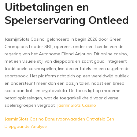
Uitbetalingen en
Spelerservaring Ontleed
JasmijnSlots Casino, gelanceerd in begin 2026 door Green
Champions Leader SRL, opereert onder een licentie van de
regering van het Autonome Eiland Anjouan. Dit online casino,
met een visuele stijl van dieppaars en zacht goud, integreert
traditionele casinospellen, live dealer tafels en een uitgebreide
sportsbook. Het platform richt zich op een wereldwijd publiek
en ondersteunt meer dan een dozijn talen, naast een breed
scala aan fiat- en cryptovaluta. De focus ligt op moderne
betaaloplossingen, wat de toegankelijkheid voor diverse
spelersgroepen vergroot.
JasminSlots Casino
JasminSlots Casino Bonusvoorwaarden Ontrafeld Een
Diepgaande Analyse