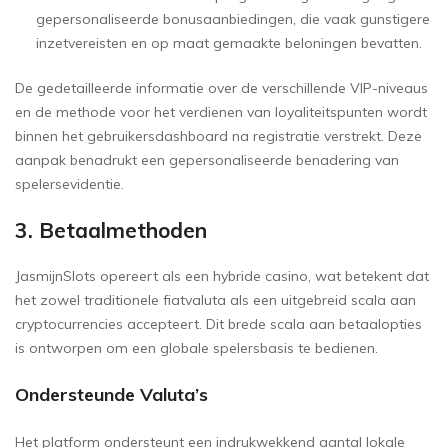
gepersonaliseerde bonusaanbiedingen, die vaak gunstigere
inzetvereisten en op maat gemaakte beloningen bevatten.
De gedetailleerde informatie over de verschillende VIP-niveaus
en de methode voor het verdienen van loyaliteitspunten wordt
binnen het gebruikersdashboard na registratie verstrekt. Deze
aanpak benadrukt een gepersonaliseerde benadering van
spelersevidentie.
3. Betaalmethoden
JasmijnSlots opereert als een hybride casino, wat betekent dat
het zowel traditionele fiatvaluta als een uitgebreid scala aan
cryptocurrencies accepteert. Dit brede scala aan betaalopties
is ontworpen om een globale spelersbasis te bedienen.
Ondersteunde Valuta’s
Het platform ondersteunt een indrukwekkend aantal lokale