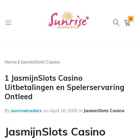
0
brwimpex
Home
JasminSlots Casino
1 JasmijnSlots Casino
Uitbetalingen en Spelerservaring
Ontleed
By
sunrisetraders
on
April 16, 2026
in
JasminSlots Casino
JasmijnSlots Casino