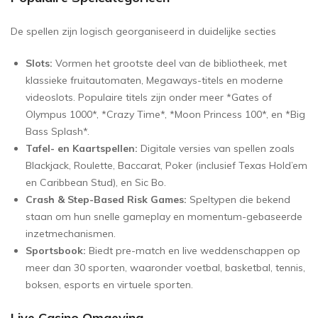
De spellen zijn logisch georganiseerd in duidelijke secties
Slots:
Vormen het grootste deel van de bibliotheek, met
klassieke fruitautomaten, Megaways-titels en moderne
videoslots. Populaire titels zijn onder meer *Gates of
Olympus 1000*, *Crazy Time*, *Moon Princess 100*, en *Big
Bass Splash*.
Tafel- en Kaartspellen:
Digitale versies van spellen zoals
Blackjack, Roulette, Baccarat, Poker (inclusief Texas Hold’em
en Caribbean Stud), en Sic Bo.
Crash & Step-Based Risk Games:
Speltypen die bekend
staan om hun snelle gameplay en momentum-gebaseerde
inzetmechanismen.
Sportsbook:
Biedt pre-match en live weddenschappen op
meer dan 30 sporten, waaronder voetbal, basketbal, tennis,
boksen, esports en virtuele sporten.
Live Casino Omgeving