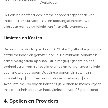
Werkdagen
Het casino hanteert een interne beoordelingsperiode van
maximaal 48 uur voor KYC- en nalevingscontroles, wat
bijdraagt aan de veiligheid van financiële transacties.
Limieten en Kosten
De minimale storting bedraagt €20 of €25, afhankelijk van de
betaalmethode en gekozen bonus. De minimale opname is
echter vastgesteld op
€100
. Dit is mogelijk gericht op het
optimaliseren van transactievolumes en verwerkingssnelheid
voor grotere bedragen. Dagelijkse opnamelimieten zijn
ingesteld op
$5.000
en maandelijkse limieten op
$25.000
.
Accounts die 180 dagen inactief zijn, kunnen te maken krijgen
met een administratieve inactiviteitskost van €5 per maand.
4. Spellen en Providers