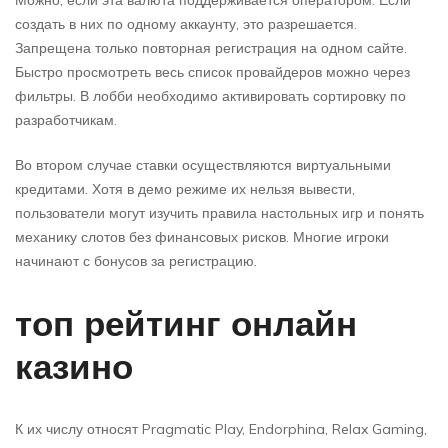
создать в них по одному аккаунту, это разрешается.
Запрещена только повторная регистрация на одном сайте.
Быстро просмотреть весь список провайдеров можно через
фильтры. В лобби необходимо активировать сортировку по
разработчикам.
Во втором случае ставки осуществляются виртуальными
кредитами. Хотя в демо режиме их нельзя вывести,
пользователи могут изучить правила настольных игр и понять
механику слотов без финансовых рисков. Многие игроки
начинают с бонусов за регистрацию.
топ рейтинг онлайн
казино
К их числу относят Pragmatic Play, Endorphina, Relax Gaming,