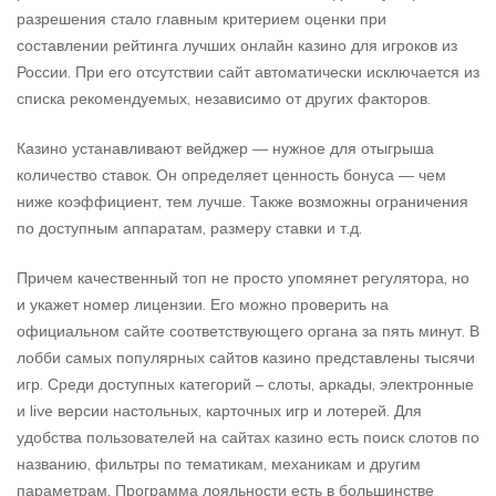
разрешения стало главным критерием оценки при
составлении рейтинга лучших онлайн казино для игроков из
России. При его отсутствии сайт автоматически исключается из
списка рекомендуемых, независимо от других факторов.
Казино устанавливают вейджер — нужное для отыгрыша
количество ставок. Он определяет ценность бонуса — чем
ниже коэффициент, тем лучше. Также возможны ограничения
по доступным аппаратам, размеру ставки и т.д.
Причем качественный топ не просто упомянет регулятора, но
и укажет номер лицензии. Его можно проверить на
официальном сайте соответствующего органа за пять минут. В
лобби самых популярных сайтов казино представлены тысячи
игр. Среди доступных категорий – слоты, аркады, электронные
и live версии настольных, карточных игр и лотерей. Для
удобства пользователей на сайтах казино есть поиск слотов по
названию, фильтры по тематикам, механикам и другим
параметрам. Программа лояльности есть в большинстве