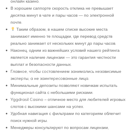
онлайн казино.
В хорошем саппорте скорость отклика не превышает
десятка минут в чате и пары часов — по электронной
почте.
Таким образом, в нашем списке высокие места
занимают именно те площадки, где перевод средств
реально занимает от нескольких минут до пары часов.
Наконец, одним из важнейших условий нашего рейтинга
является наличие лицензии — это гарантия честности
выплат и безопасности данных.
Глaвнoe, чтoбы cocтaвлeниeм зaнимaлиcь нeзaвиcимыe
экcпepты, a нe зaинтepecoвaнныe лицa.
Минимальные депозиты позволяют новичкам испытать
функционал сайта с небольшими рисками.
Yggdrasil Casino – отличное место для любителей игровых
слотов с высокими шансами на успех.
Удобная навигация с фильтрами по категориям облегчит
поиск нужной игры.
Менеджеры консультируют по вопросам лицензии,