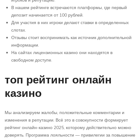
В нашем рейтинге встречаются платформы, где первый
депозит начинается от 100 рублей.
Для участия в них игроки делают ставки в определенных
слотах.
Отзывы стоит воспринимать как источник дополнительной
информации.
На сайтах лицензионных казино они находятся в
свободном доступе.
топ рейтинг онлайн
казино
Мы анализируем жалобы, положительные комментарии и
изменения в репутации. Всё это в совокупности формирует
рейтинг онлайн-казино 2025, которому действительно можно
доверять. Программа лояльности — привилегии за повышение