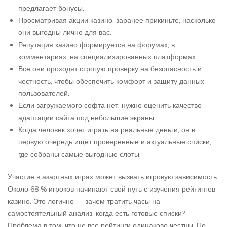
предлагает бонусы.
Просматривая акции казино, заранее прикиньте, насколько
они выгодны лично для вас.
Репутация казино формируется на форумах, в
комментариях, на специализированных платформах.
Все они проходят строгую проверку на безопасность и
честность, чтобы обеспечить комфорт и защиту данных
пользователей.
Если загружаемого софта нет, нужно оценить качество
адаптации сайта под небольшие экраны.
Когда человек хочет играть на реальные деньги, он в
первую очередь ищет проверенные и актуальные списки,
где собраны самые выгодные слоты.
Участие в азартных играх может вызвать игровую зависимость.
Около 68 % игроков начинают свой путь с изучения рейтингов
казино. Это логично — зачем тратить часы на
самостоятельный анализ, когда есть готовые списки?
Проблема в том, что не все рейтинги одинаково честны. По