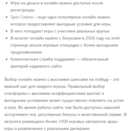
Игра на деньги в онлайн казино доступна после
регистрации.
Spin Casino – еще одно популярное онлайн казино,
которое предоставляет выгодные условия для игры.
В него попадают игры с участием реальных крупье.
В каталог онлайн казино с бонусами в 2026 году на этой
странице вошли игровые площадки с более выгодными
предложениями.
Компетентная служба поддержки — обязательный
критерий надежного сайта.
Выбор онлайн казино с высокими шансами на победу – это
важный шаг для каждого игрока. Правильный выбор
платформы с высокими коэффициентами выплат и
выгодными условиями может существенно повлиять на успех
в игре. Во время работы сайта там были доступны широкий
ассортимент игр, регулярные бонусы и качественный сервис. В
каталоге размещено более 3300 игровых автоматов, краш-
игры и развлечения с реальными дилерами.