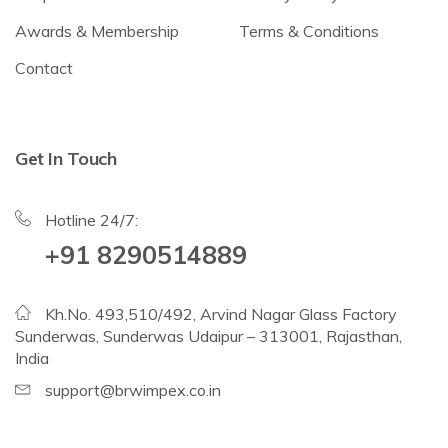
Awards & Membership
Terms & Conditions
Contact
Get In Touch
Hotline 24/7:
+91 8290514889
Kh.No. 493,510/492, Arvind Nagar Glass Factory
Sunderwas, Sunderwas Udaipur – 313001, Rajasthan,
India
support@brwimpex.co.in