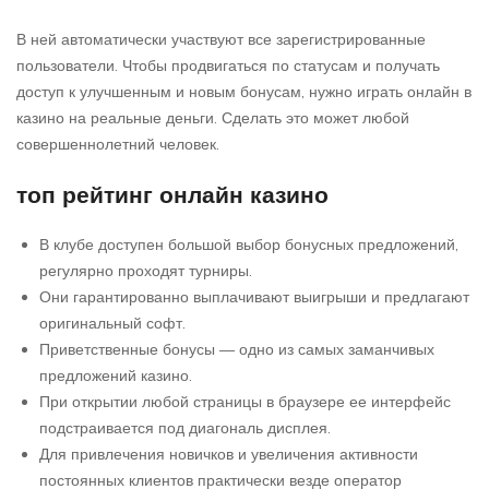
В ней автоматически участвуют все зарегистрированные
пользователи. Чтобы продвигаться по статусам и получать
доступ к улучшенным и новым бонусам, нужно играть онлайн в
казино на реальные деньги. Сделать это может любой
совершеннолетний человек.
топ рейтинг онлайн казино
В клубе доступен большой выбор бонусных предложений,
регулярно проходят турниры.
Они гарантированно выплачивают выигрыши и предлагают
оригинальный софт.
Приветственные бонусы — одно из самых заманчивых
предложений казино.
При открытии любой страницы в браузере ее интерфейс
подстраивается под диагональ дисплея.
Для привлечения новичков и увеличения активности
постоянных клиентов практически везде оператор