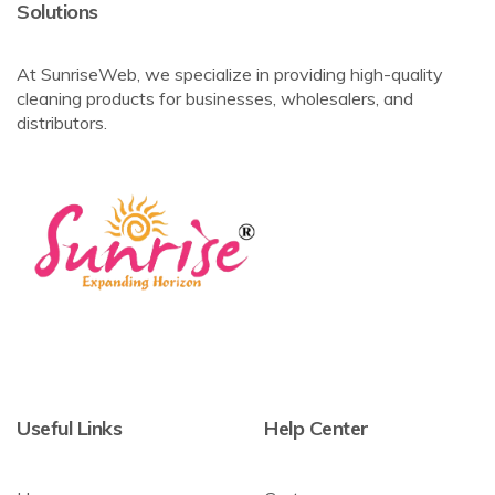
Solutions
At SunriseWeb, we specialize in providing high-quality
cleaning products for businesses, wholesalers, and
distributors.
Useful Links
Help Center