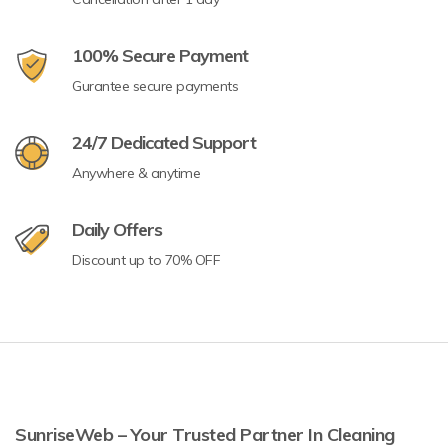
100% Secure Payment
Gurantee secure payments
24/7 Dedicated Support
Anywhere & anytime
Daily Offers
Discount up to 70% OFF
SunriseWeb – Your Trusted Partner In Cleaning