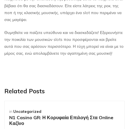
βέβαιο ότι θα σας διασκεδάσουν. Είτε είστε λάτρεις της ροκ, της
ποπ ή της κλασικής μουσικής, υπάρχει ένα slot που περιμένει να
σας μαγέψει.
Θυμηθείτε να παίζετε υπεύθυνα και να διασκεδάζετε! Εξερευνήστε
την ποικιλία των μουσικών slots που προσφέρονται και βρείτε
αυτά που σας αρέσουν περισσότερο. Η τύχη μπορεί να είναι με το
μέρος σας, ενώ απολαμβάνετε την αγαπημένη σας μουσική!
Related Posts
in
Uncategorized
N1 Casino GR: Η Κορυφαία Επιλογή Στα Online
Καζίνο