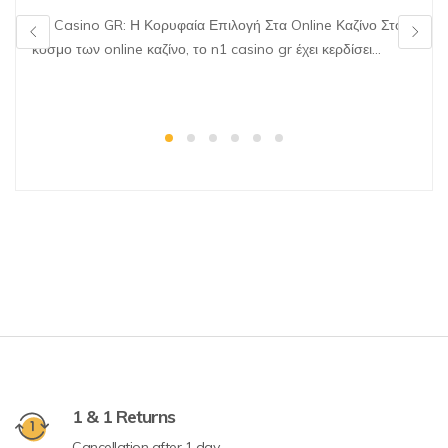
N1 Casino GR: Η Κορυφαία Επιλογή Στα Online Καζίνο Στον
κόσμο των online καζίνο, το n1 casino gr έχει κερδίσει…
1 & 1 Returns
Cancellation after 1 day